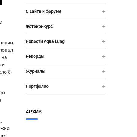
О сайте и форуме
е
Фотоконкурс
Новости Aqua Lung
пании.
 попал
Рекорды
 на
 и
Журналы
ло 8-
Портфолио
дов
в
АРХИВ
.
ожно
не"