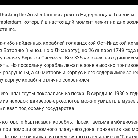
ocking the Amsterdam построят в Нидерландах. Главным
msterdam, который в настоящий момент лежит на дне возл
стингс.
а-либо найденных кораблей голландской Ост-Индской ком
 в Батавию (нынешнюю Джакарту), но 26 января 1749 года
ушение у берегов Сассекса. Все 335 человек, находившиеся
нять. Но поскольку корабль лежал в зоне высоких приливов
и разрушены, а 40-метровый корпус и его содержимое занес
у корпус корабля отлично сохранился.
 его шпангоуты показались из песка. В середине 1980-х го
 из находок дайверов-археологов можно увидеть в музее 
ыл взят под охрану государства.
ть которого был назван корабль. Проект весьма амбициозен
на при помощи огромного плавучего дока, прихватив как м
Потом, не вынимая из воды, судно в специальном "бассей