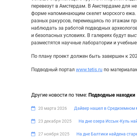
перевезут в Амстердам. В Амстердаме для не
форме напоминающим скелет морского ежа. 
разных ракурсов, перемещаясь по этажам пр
наблюдать за работой подводных археологов
и безопасных условиях. В галереях будут в
разместятся научные лаборатории и учебные
По плану проект должен быть завершен к 202
Подводный портал
www.tetis.ru
по материала
Другие новости по теме:
Подводные находки
20 марта 2026
Дайвер нашел в Средиземном 
23 декабря 2025
На дне озера Иссык-Куль на
27 ноября 2025
На дне Балтики найдена стар