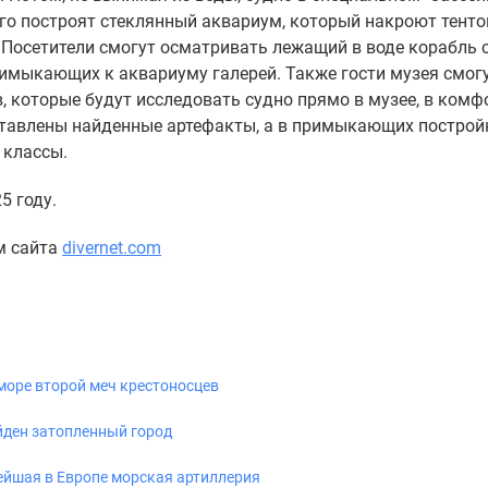
го построят стеклянный аквариум, который накроют тенто
Посетители смогут осматривать лежащий в воде корабль 
имыкающих к аквариуму галерей. Также гости музея смог
, которые будут исследовать судно прямо в музее, в ком
ыставлены найденные артефакты, а в примыкающих построй
 классы.
5 году.
м сайта
divernet.com
море второй меч крестоносцев
йден затопленный город
ейшая в Европе морская артиллерия