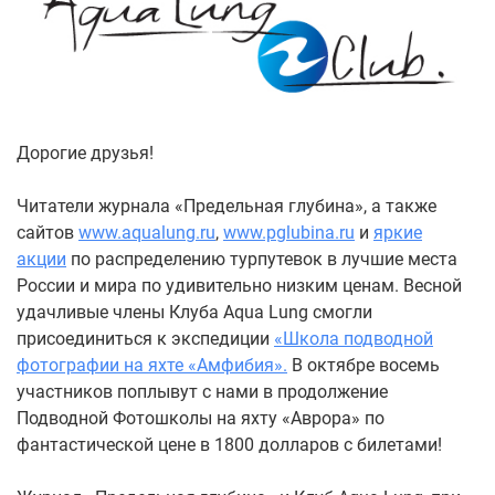
Дорогие друзья!
Читатели журнала «Предельная глубина», а также
сайтов
www.aqualung.ru
,
www.pglubina.ru
и
яркие
акции
по распределению турпутевок в лучшие места
России и мира по удивительно низким ценам. Весной
удачливые члены Клуба Aqua Lung смогли
присоединиться к экспедиции
«Школа подводной
фотографии на яхте «Амфибия».
В октябре восемь
участников поплывут с нами в продолжение
Подводной Фотошколы на яхту «Аврора» по
фантастической цене в 1800 долларов с билетами!