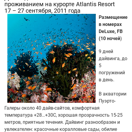
проживанием на курорте Atlantis Resort
17 – 27 сентября, 2011 года
Размещение
в номерах
DeLuxe, FB
(10 ночей
)
9 дней
дайвинга, до
5
погружений
в день.
В акватории
Пуэрто-
Галеры около 40 дайв-сайтов, комфортная
температура +28…+30С, хорошая прозрачность 15-25
метров, приятные течения. Дайвинг разнообразен и
увлекателен: красочные коралловые сады, обилие