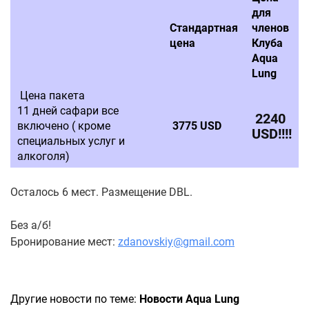
для
Стандартная
членов
цена
Клуба
Aqua
Lung
Цена пакета
11 дней сафари все
2240
включено ( кроме
3775 USD
USD!!!!
специальных услуг и
алкоголя)
Осталось 6 мест. Размещение DBL.
Без а/б!
Бронирование мест:
zdanovskiy@gmail.com
Другие новости по теме:
Новости Aqua Lung