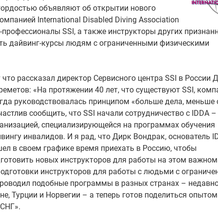
гордостью объявляют об открытии нового
панией International Disabled Diving Association
профессионалы SSI, а также инструкторы других признан
ть дайвинг-курсы людям с ограниченными физическими
 что рассказал директор Сервисного центра SSI в России 
еметов: «На протяжении 40 лет, что существуют SSI, комп
гда руководствовалась принципом «больше дела, меньше 
частлив сообщить, что SSI начали сотрудничество с IDDA –
анизацией, специализирующейся на программах обучения
вингу инвалидов. И я рад, что Дирк Вондрак, основатель I
ел в своем графике время приехать в Россию, чтобы
готовить новых инструкторов для работы на этом важном
подготовки инструкторов для работы с людьми с огранич
проводил подобные программы в разных странах – недавн
е, Турции и Норвегии – а теперь готов поделиться опытом
 СНГ».