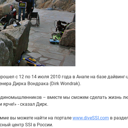
рошел с 12 по 14 июля 2010 года в Анапе на базе дайвинг-
енера Дирка Вондрака (Dirk Wondrak).
у единомышленников – вместе мы сможем сделать жизнь л
ярче!» - сказал Дирк.
мме вы можете найти на портале
www.diveSSI.com
в разде
сный центр SSI в России.