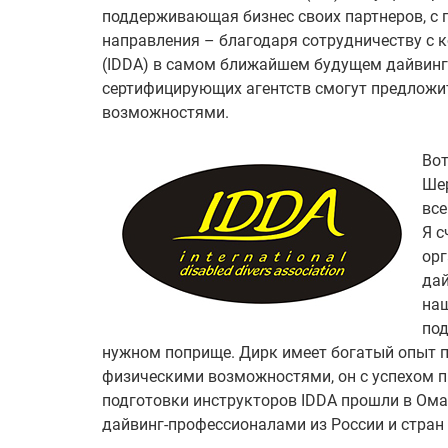
поддерживающая бизнес своих партнеров, с 
направления – благодаря сотрудничеству с ком
(IDDA) в самом ближайшем будущем дайвинг-
сертифицирующих агентств смогут предложи
возможностями.
Вот
Шер
все
Я с
орг
дай
наш
под
нужном поприще. Дирк имеет богатый опыт 
физическими возможностями, он с успехом 
подготовки инструкторов IDDA прошли в Оман
дайвинг-профессионалами из России и стран