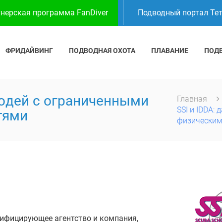
нерская программа FanDiver
Подводный портал Те
ФРИДАЙВИНГ
ПОДВОДНАЯ ОХОТА
ПЛАВАНИЕ
ПОД
людей с ограниченными
Главная
SSI и IDDA:
тями
физическим
ертифицирующее агентство и компания,