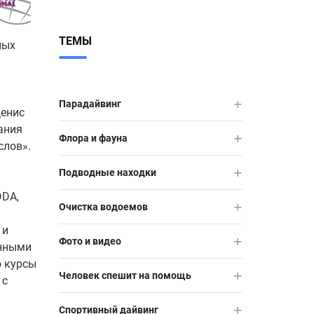
ТЕМЫ
ных
Парадайвинг
Денис
ания
Флора и фауна
слов».
Подводные находки
DDA,
Очистка водоемов
 и
Фото и видео
енными
о курсы
Человек спешит на помощь
 с
Спортивный дайвинг