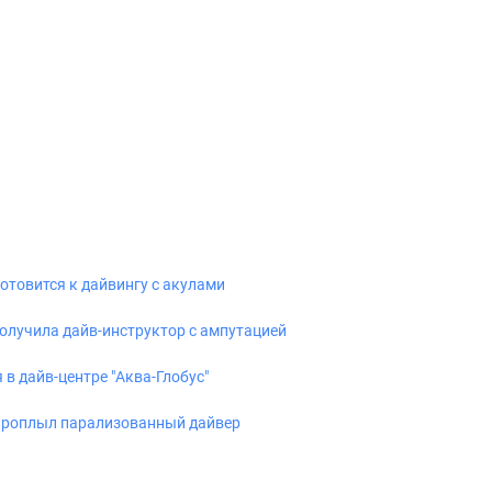
отовится к дайвингу с акулами
олучила дайв-инструктор с ампутацией
в дайв-центре "Аква-Глобус"
в проплыл парализованный дайвер