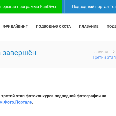
нерская программа FanDiver
Подводный портал Те
ФРИДАЙВИНГ
ПОДВОДНАЯ ОХОТА
ПЛАВАНИЕ
ПОД
а завершён
Главная
Третий эта
 третий этап фотоконкурса подводной фотографии на
м.Фото.Портале
.