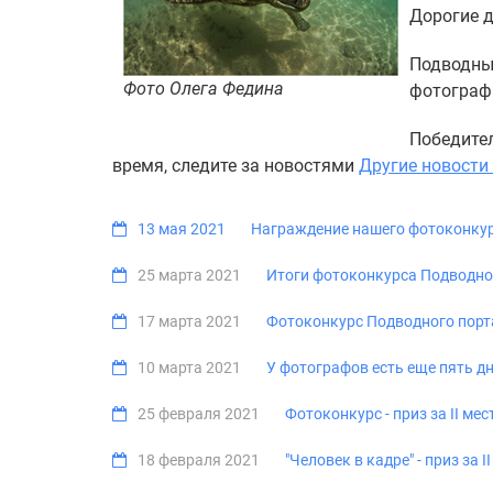
Дорогие д
Подводны
Фото Олега Федина
фотограф
Победител
время, следите за новостями
Другие новости 
13 мая 2021
Награждение нашего фотоконкур
25 марта 2021
Итоги фотоконкурса Подводног
17 марта 2021
Фотоконкурс Подводного порт
10 марта 2021
У фотографов есть еще пять д
25 февраля 2021
Фотоконкурс - приз за II ме
18 февраля 2021
"Человек в кадре" - приз за 