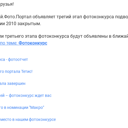
рузья!
й.Фото.Портал объявляет третий этап фотоконкурса подв
ии 2010 закрытым.
и третьего этапа фотоконкурса будут объявлены в ближа
по теме:
Фотоконкурс
са - фотоотчет
о портала Тетис!
ала завершен
ней – фотоконкурс ждет вас
сто в номинации "Макро"
II место в нашем фотоконкурсе