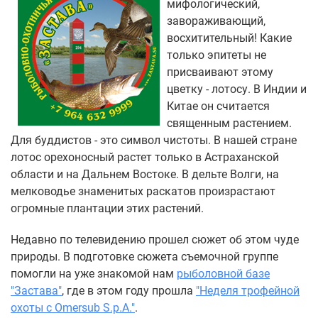
мифологический,
завораживающий,
восхитительный! Какие
только эпитеты не
присваивают этому
цветку - лотосу. В Индии и
Китае он считается
священным растением.
Для буддистов - это символ чистоты. В нашей стране
лотос орехоносный растет только в Астраханской
области и на Дальнем Востоке. В дельте Волги, на
мелководье знаменитых раскатов произрастают
огромные плантации этих растений.
Недавно по телевидению прошел сюжет об этом чуде
природы. В подготовке сюжета съемочной группе
помогли на уже знакомой нам
рыболовной базе
"Застава"
, где в этом году прошла
"Неделя трофейной
охоты с Omersub S.p.A."
.