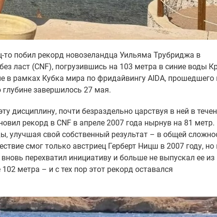
ц-то побил рекорд новозеландца Уильяма Трубриджа в
ез ласт (CNF), погрузившись на 103 метра в синие воды К
е в рамках Кубка мира по фридайвингу AIDA, прошедшего 
 глубине завершилось 27 мая.
ту дисциплину, почти безраздельно царствуя в ней в тече
новил рекорд в CNF в апреле 2007 года нырнув на 81 метр. 
ы, улучшая свой собственный результат – в общей сложно
ствие смог только австриец Герберт Ницш в 2007 году, но 
 вновь перехватил инициативу и больше не выпускал ее из 
 102 метра – и с тех пор этот рекорд оставался