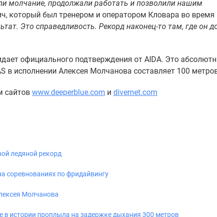
ли молчание, продолжали работать и позволили нашим
ич, который был тренером и оператором Кловара во время
льтат. Это справедливость. Рекорд наконец-то там, где он 
идает официального подтверждения от AIDA. Это абсолют
AS в исполнении Алексея Молчанова составляет 100 метров
м сайтов
www.deeperblue.com
и
divernet.com
вой ледяной рекорд
а соревнованиях по фридайвингу
Алексея Молчанова
 в истории проплыла на задержке дыхания 300 метров