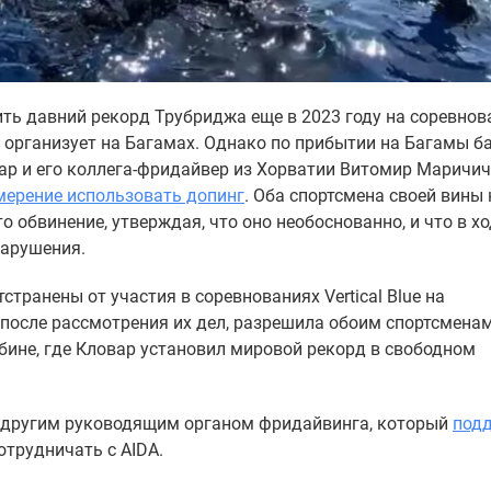
ить давний рекорд Трубриджа еще в 2023 году на соревнов
но организует на Багамах. Однако по прибытии на Багамы б
вар и его коллега-фридайвер из Хорватии Витомир Маричи
ерение использовать допинг
. Оба спортсмена своей вины 
то обвинение, утверждая, что оно необоснованно, и что в х
нарушения.
странены от участия в соревнованиях Vertical Blue на
, после рассмотрения их дел, разрешила обоим спортсмена
бине, где Кловар установил мировой рекорд в свободном
, другим руководящим органом фридайвинга, который
под
отрудничать с AIDA.