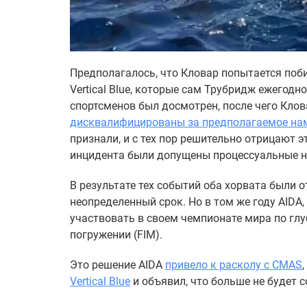
Предполагалось, что Кловар попытается поб
Vertical Blue, которые сам Трубридж ежегод
спортсменов был досмотрен, после чего Кло
дисквалифицированы за предполагаемое нам
признали, и с тех пор решительно отрицают э
инцидента были допущены процессуальные 
В результате тех событий оба хорвата были от
неопределенный срок. Но в том же году AIDA
участвовать в своем чемпионате мира по глу
погружении (FIM).
Это решение AIDA
привело к расколу с CMAS
Vertical Blue
и объявил, что больше не будет с