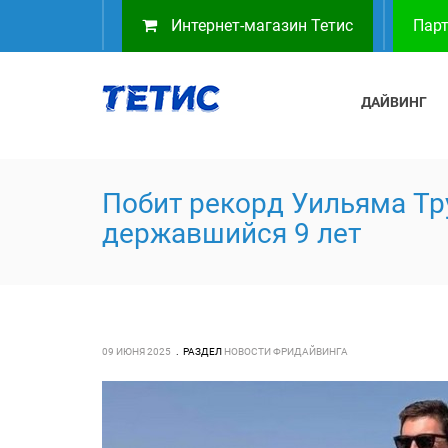
Интернет-магазин Тетис
Парт
ДАЙВИНГ
Побит рекорд Уильяма Тр
державшийся 9 лет
09 ИЮНЯ 2025
РАЗДЕЛ
НОВОСТИ ФРИДАЙВИНГА