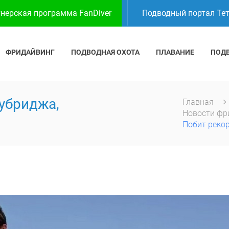
нерская программа FanDiver
Подводный портал Те
ФРИДАЙВИНГ
ПОДВОДНАЯ ОХОТА
ПЛАВАНИЕ
ПОД
убриджа,
Главная
Новости фр
Побит реко