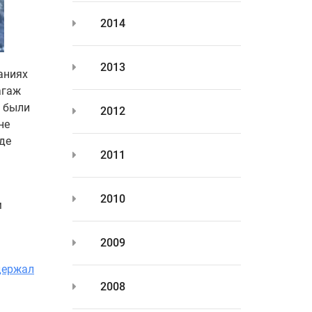
2014
2013
аниях
агаж
ч были
2012
не
оде
2011
2010
м
2009
держал
2008