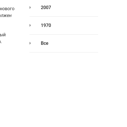
2007
 нового
должен
1970
ный
.
Все