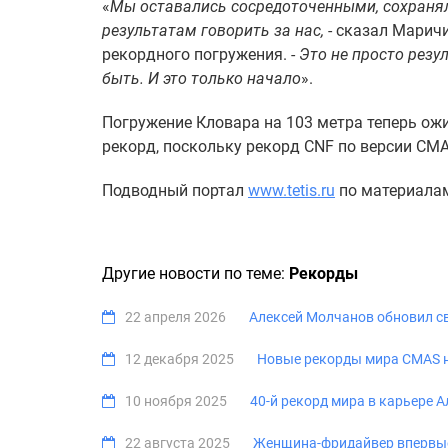
«
Мы оставались сосредоточенными, сохраня
результатам говорить за нас,
- сказал Марич
рекордного погружения. -
Это не просто резу
быть. И это только начало
».
Погружение Кловара на 103 метра теперь ож
рекорд, поскольку рекорд CNF по версии CM
Подводный портал
www.tetis.ru
по материала
Другие новости по теме:
Рекорды
22 апреля 2026
Алексей Молчанов обновил с
12 декабря 2025
Новые рекорды мира CMAS н
10 ноября 2025
40-й рекорд мира в карьере 
22 августа 2025
Женщина-фридайвер впервые