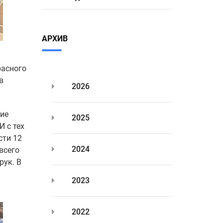
АРХИВ
расного
в
2026
ние
2025
И с тех
сти 12
2024
всего
рук. В
2023
2022