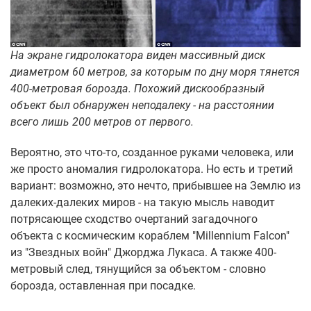
На экране гидролокатора виден массивный диск
диаметром 60 метров, за которым по дну моря тянется
400-метровая борозда. Похожий дискообразный
объект был обнаружен неподалеку - на расстоянии
всего лишь 200 метров от первого.
Вероятно, это что-то, созданное руками человека, или
же просто аномалия гидролокатора. Но есть и третий
вариант: возможно, это нечто, прибывшее на Землю из
далеких-далеких миров - на такую мысль наводит
потрясающее сходство очертаний загадочного
объекта с космическим кораблем "Millennium Falcon"
из "Звездных войн" Джорджа Лукаса. А также 400-
метровый след, тянущийся за объектом - словно
борозда, оставленная при посадке.