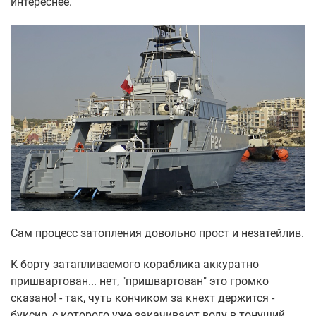
интереснее.
Сам процесс затопления довольно прост и незатейлив.
К борту затапливаемого кораблика аккуратно
пришвартован... нет, "пришвартован" это громко
сказано! - так, чуть кончиком за кнехт держится -
буксир, с которого уже закачивают воду в тонущий