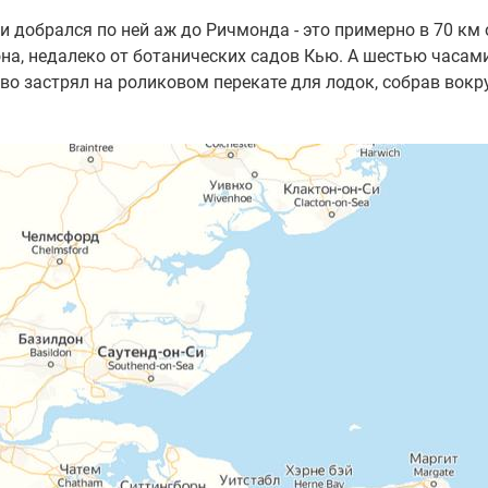
 добрался по ней аж до Ричмонда - это примерно в 70 км 
на, недалеко от ботанических садов Кью. А шестью часам
о застрял на роликовом перекате для лодок, собрав вокру