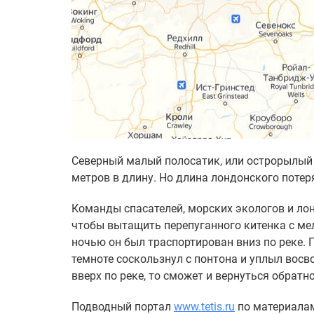
Северный малый полосатик, или острорылый 
метров в длину. Но длина лондонского потеря
Команды спасателей, морских экологов и лон
чтобы вытащить перепуганного китенка с ме
ночью он был траспортирован вниз по реке. П
темноте соскользнул с понтона и уплыл восво
вверх по реке, то сможет и вернуться обратно
Подводный портал
www.tetis.ru
по материала