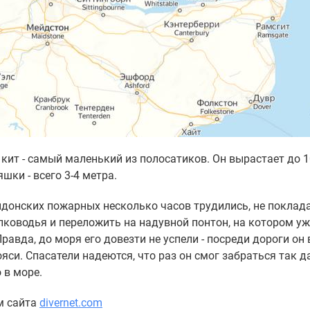
кит - самый маленький из полосатиков. Он вырастает до 1
шки - всего 3-4 метра.
донских пожарных несколько часов трудились, не поклада
лководья и переложить на надувной понтон, на котором уж
равда, до моря его довезти не успели - посреди дороги он 
яси. Спасатели надеются, что раз он смог забраться так д
 в море.
м сайта
divernet.com