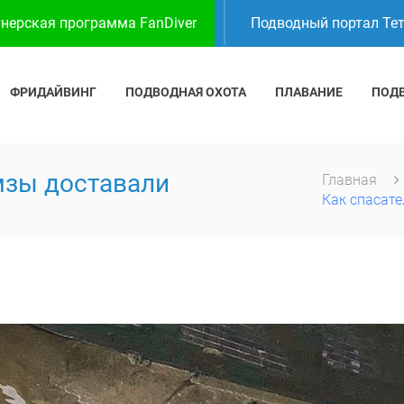
нерская программа FanDiver
Подводный портал Те
ФРИДАЙВИНГ
ПОДВОДНАЯ ОХОТА
ПЛАВАНИЕ
ПОД
емзы доставали
Главная
Как спасате