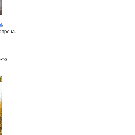
ы
,
опрена.
-то