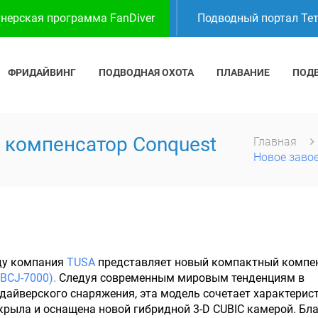
нерская программа FanDiver
Подводный портал Те
ФРИДАЙВИНГ
ПОДВОДНАЯ ОХОТА
ПЛАВАНИЕ
ПОД
 компенсатор Conquest
Главная
Новое заво
оду компания
TUSA
представляет новый компактный компе
(BCJ-7000).
Следуя современным мировым тенденциям в
дайверского снаряжения, эта модель сочетает характерис
крыла и оснащена новой гибридной 3-D CUBIC камерой. Бл