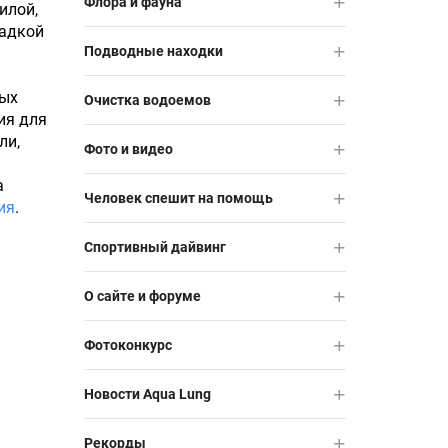
Флора и фауна
илой,
садкой
Подводные находки
вых
Очистка водоемов
ия для
ли,
Фото и видео
а
Человек спешит на помощь
ия
.
Спортивный дайвинг
О сайте и форуме
Фотоконкурс
Новости Aqua Lung
Рекорды