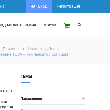
тис
Вход
Регистрация
ВОДНАЯ ФОТОГРАФИЯ
ФОРУМ
Дайвинг
Новости дайвинга
евание TUSA – компенсатор Conquest
ТЕМЫ
нсатор
Парадайвинг
тики
агодаря