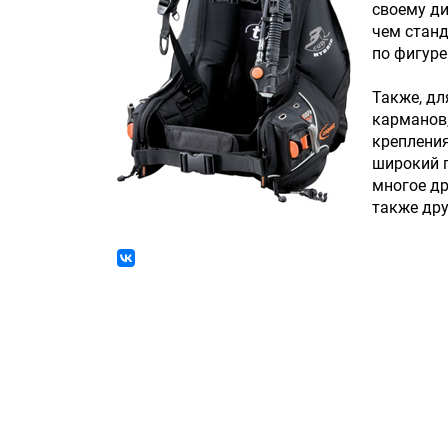
своему ди
чем станд
по фигуре
Также, дл
карманов,
крепления
широкий п
многое др
также дру