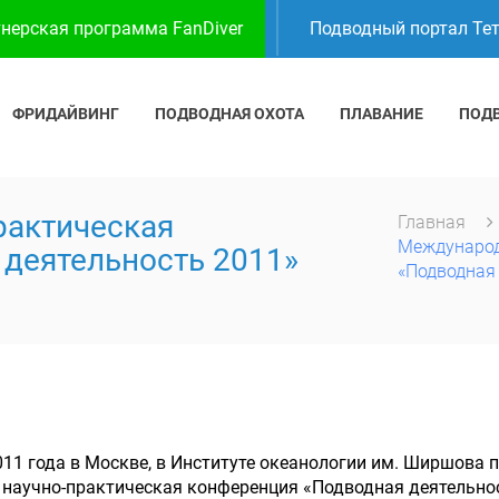
нерская программа FanDiver
Подводный портал Те
ФРИДАЙВИНГ
ПОДВОДНАЯ ОХОТА
ПЛАВАНИЕ
ПОД
рактическая
Главная
Международ
деятельность 2011»
«Подводная 
011 года в Москве, в Институте океанологии им. Ширшова 
научно-практическая конференция «Подводная деятельно