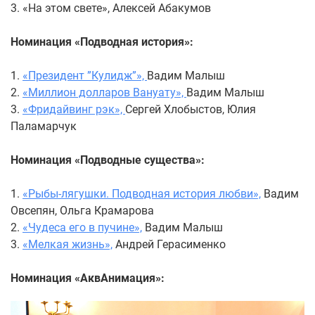
3. «На этом свете», Алексей Абакумов
Номинация «Подводная история»:
1.
«Президент ”Кулидж”»,
Вадим Малыш
2.
«Миллион долларов Вануату»,
Вадим Малыш
3.
«Фридайвинг рэк»,
Сергей Хлобыстов, Юлия
Паламарчук
Номинация «Подводные существа»:
1.
«Рыбы-лягушки. Подводная история любви»,
Вадим
Овсепян, Ольга Крамарова
2.
«Чудеса его в пучине»,
Вадим Малыш
3.
«Мелкая жизнь»,
Андрей Герасименко
Номинация «АквАнимация»: