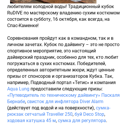
любителям холодной воды! Традиционный кубок
RuDIVE по мастерскому владению сухим костюмом
состоится в субботу, 16 октября, как всегда, на
Спас-Каменке!
Соревнования пройдут как в командном, так и в
личном зачетах. Кубок по дайвингу – это не просто
спортивное мероприятие, это настоящий
дайверский праздник, особенно для тех, кто любит
погружаться в сухих костюмах. Победителей,
определенных авторитетным жюри, ждут ценные
призы от спонсоров и организаторов Кубка. Так,
например, Подводный портал «Тетис» и компания
Aqua Lung
предоставили следующие призы:
«Путеводитель по техническому дайвингу» Паскаля
Бернабе
,
свисток для инфлятора Diver Alarm
(действует под водой и на поверхности),
сумка-
рюкзак сетчатый Traveller 250
,
буй Deco Stop
,
ходовая катушка 45 м
,
сумка для регулятора
.