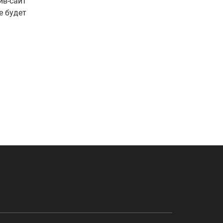
йв-сайт
е будет