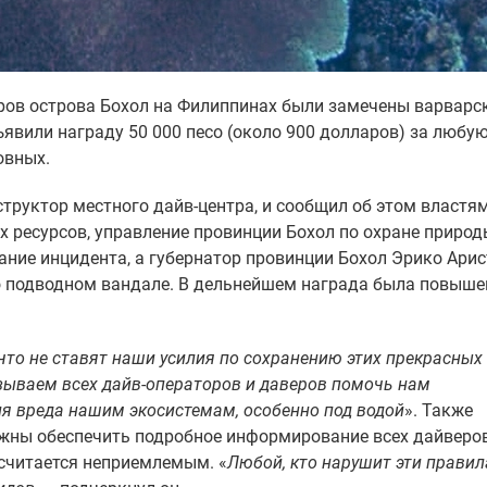
еров острова Бохол на Филиппинах были замечены варварс
явили награду 50 000 песо (около 900 долларов) за любу
овных.
руктор местного дайв-центра, и сообщил об этом властям
ресурсов, управление провинции Бохол по охране природ
ание инцидента, а губернатор провинции Бохол Эрико Арис
 подводном вандале. В дельнейшем награда была повыше
 что не ставят наши усилия по сохранению этих прекрасных
ываем всех дайв-операторов и даверов помочь нам
я вреда нашим экосистемам, особенно под водой
». Также
лжны обеспечить подробное информирование всех дайверо
 считается неприемлемым. «
Любой, кто нарушит эти правил