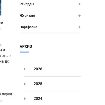
Рекорды
Журналы
ки
Портфолио
ю
.
АРХИВ
ы и
тотель
на до
2026
2025
в перед
2024
а,