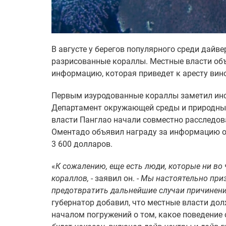
В августе у берегов популярного среди дайв
разрисованные кораллы. Местные власти объ
информацию, которая приведет к аресту вин
Первым изуродованные кораллы заметил инст
Департамент окружающей среды и природных 
власти Панглао начали совместно расследов
Оментадо объявил награду за информацию о
3 600 долларов.
«
К сожалению, еще есть люди, которые ни во
кораллов,
- заявил он. -
Мы настоятельно приз
предотвратить дальнейшие случаи причинени
губернатор добавил, что местные власти до
началом погружений о том, какое поведение