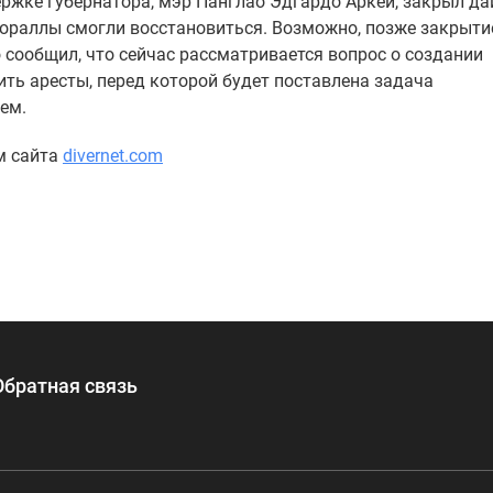
держке губернатора, мэр Панглао Эдгардо Аркей, закрыл да
кораллы смогли восстановиться. Возможно, позже закрыти
 сообщил, что сейчас рассматривается вопрос о создании
ть аресты, перед которой будет поставлена задача
ем.
м сайта
divernet.com
Обратная связь