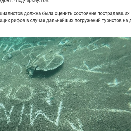
идов
», - подчеркнул он.
ециалистов должна была оценить состояние пострадавших
ющих рифов в случае дальнейших погружений туристов на