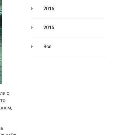
2016
2015
Все
ли с
что
оном,
ла