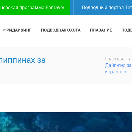
нерская программа FanDiver
Подводный портал Те
ФРИДАЙВИНГ
ПОДВОДНАЯ ОХОТА
ПЛАВАНИЕ
ПОД
липпинах за
Главная
Дайв-гид з
кораллов