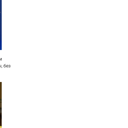
и
, без