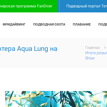
нерская программа FanDiver
Подводный портал Те
ФРИДАЙВИНГ
ПОДВОДНАЯ ОХОТА
ПЛАВАНИЕ
ПОД
ера Aqua Lung на
Главная
Итоги розы
Show