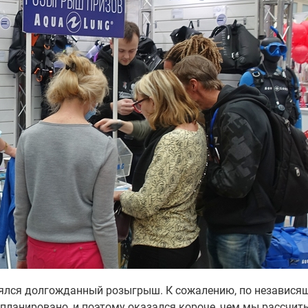
тоялся долгожданный розыгрыш. К сожалению, по независя
апланировано, и поэтому оказался короче, чем мы рассчит