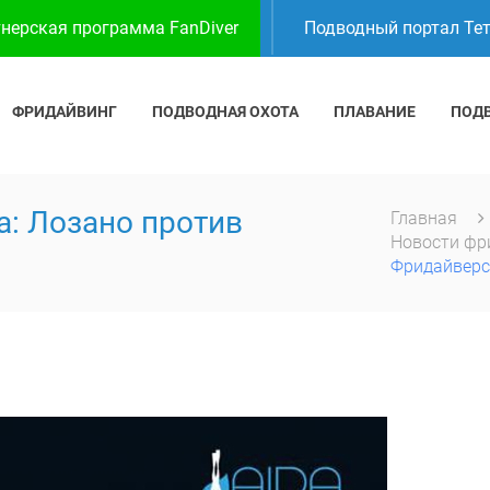
нерская программа FanDiver
Подводный портал Те
ФРИДАЙВИНГ
ПОДВОДНАЯ ОХОТА
ПЛАВАНИЕ
ПОД
а: Лозано против
Главная
Новости фр
Фридайверс