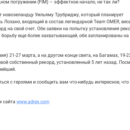
ном погружении (FIM) – эффектное начало, не так ли?
т новозеландцу Уильяму Трубриджу, который планирует
ль Лозано, входящий в состав легендарной Team OMER, вес
орд на свой счет. Обе заявки на попытку установления рек
лает борьбу еще более захватывающей, обе запланированы на
я) 21-27 марта, а на другом конце света, на Багамах, 19-2
вой собственный рекорд, установленный 5 лет назад. Пос
нейший.
ся с героями и сообщить вам что-нибудь интересное, что
м сайта
www.adrex.com