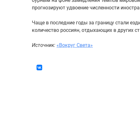
бурным на фоне замедления темпов мировой
прогнозируют удвоение численности иностран
Чаще в последние годы за границу стали езди
количество россиян, отдыхающих в других ст
Источник:
«Вокруг Света»