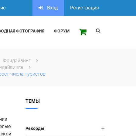
тис
Вход
Регистрация
ВОДНАЯ ФОТОГРАФИЯ
ФОРУМ
Фридайвинг
идайвинга
ост числа туристов
ТЕМЫ
нии
мелые
Рекорды
тской