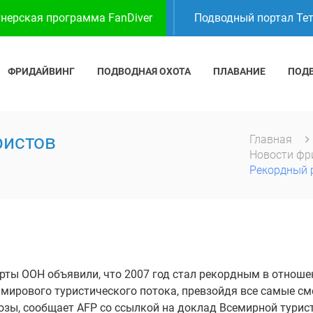
нерская программа FanDiver
Подводный портал Те
ФРИДАЙВИНГ
ПОДВОДНАЯ ОХОТА
ПЛАВАНИЕ
ПОД
ристов
Главная
Новости фр
Рекордный р
рты ООН объявили, что 2007 год стал рекордным в отноше
 мирового туристического потока, превзойдя все самые с
озы, сообщает AFP со ссылкой на доклад Всемирной турис