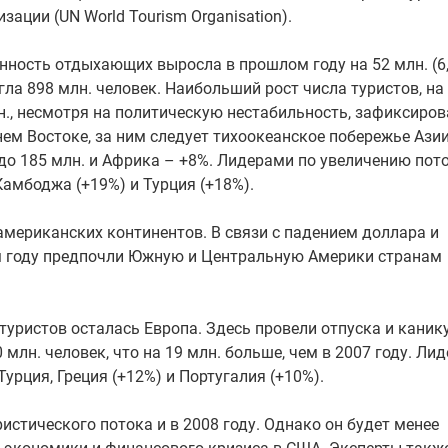
изации (UN World Tourism Organisation).
нность отдыхающих выросла в прошлом году на 52 млн. (6,
гла 898 млн. человек. Наибольший рост числа туристов, на
н., несмотря на политическую нестабильность, зафиксиров
ем Востоке, за ним следует тихоокеанское побережье Ази
до 185 млн. и Африка – +8%. Лидерами по увеличению пот
Камбоджа (+19%) и Турция (+18%).
 американских континентов. В связи с падением доллара и
м году предпочли Южную и Центральную Америки странам
ристов осталась Европа. Здесь провели отпуска и каник
млн. человек, что на 19 млн. больше, чем в 2007 году. Ли
Турция, Греция (+12%) и Португалия (+10%).
стического потока и в 2008 году. Однако он будет менее