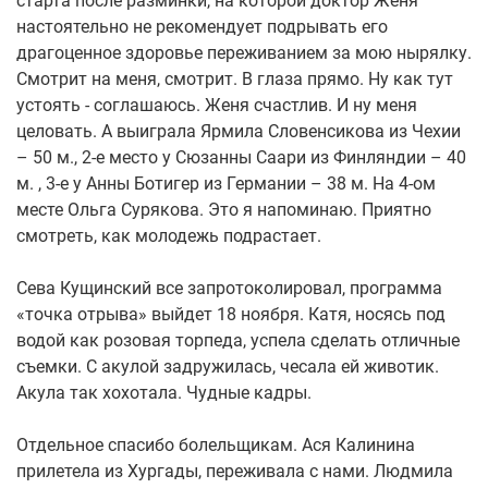
старта после разминки, на которой доктор Женя
настоятельно не рекомендует подрывать его
драгоценное здоровье переживанием за мою нырялку.
Смотрит на меня, смотрит. В глаза прямо. Ну как тут
устоять - соглашаюсь. Женя счастлив. И ну меня
целовать. А выиграла Ярмила Словенсикова из Чехии
– 50 м., 2-е место у Сюзанны Саари из Финляндии – 40
м. , 3-е у Анны Ботигер из Германии – 38 м. На 4-ом
месте Ольга Сурякова. Это я напоминаю. Приятно
смотреть, как молодежь подрастает.
Сева Кущинский все запротоколировал, программа
«точка отрыва» выйдет 18 ноября. Катя, носясь под
водой как розовая торпеда, успела сделать отличные
съемки. С акулой задружилась, чесала ей животик.
Акула так хохотала. Чудные кадры.
Отдельное спасибо болельщикам. Ася Калинина
прилетела из Хургады, переживала с нами. Людмила