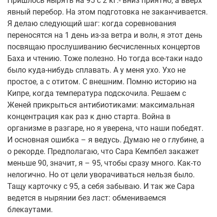
Пришлось нырять на 95 с 2 кг.- вниз приятно, а вверх
явный перебор. На этом подготовка не заканчивается.
Я делаю следующий шаг: когда соревнования
переносятся на 1 день из-за ветра и волн, я этот день
посвящаю прослушиванию бесчисленных концертов
Баха и чтению. Тоже полезно. Но тогда все-таки надо
было куда-нибудь сплавать. А у меня ухо. Ухо не
простое, а с отитом. С внешним. Помню историю на
Кипре, когда температура подскочила. Решаем с
Женей прикрыться антибиотиками: максимальная
концентрация как раз к дню старта. Война в
организме в разгаре, но я уверена, что наши победят.
И основная ошибка – я ведусь. Думаю не о глубине, а
о рекорде. Предполагаю, что Сара Кемпбел закажет
меньше 90, значит, я – 95, чтобы сразу много. Как-то
нелогично. Но от цели уворачиваться нельзя было.
Тащу карточку с 95, а себя забываю. И так же Сара
ведется в нырянии без ласт: обмениваемся
блекаутами.