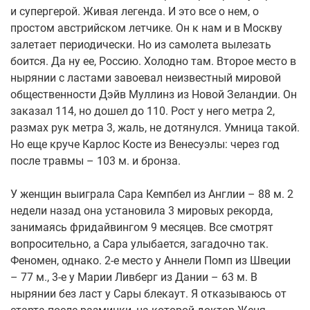
и супергерой. Живая легенда. И это все о нем, о
простом австрийском летчике. Он к нам и в Москву
залетает периодически. Но из самолета вылезать
боится. Да ну ее, Россию. Холодно там. Второе место в
нырянии с ластами завоевал неизвестный мировой
общественности Дэйв Муллинз из Новой Зеландии. Он
заказал 114, но дошел до 110. Рост у него метра 2,
размах рук метра 3, жаль, не дотянулся. Умница такой.
Но еще круче Карлос Косте из Венесуэлы: через год
после травмы – 103 м. и бронза.
У женщин выиграла Сара Кемпбел из Англии – 88 м. 2
недели назад она установила 3 мировых рекорда,
занимаясь фридайвингом 9 месяцев. Все смотрят
вопросительно, а Сара улыбается, загадочно так.
Феномен, однако. 2-е место у Аннели Помп из Швеции
– 77 м., 3-е у Марии Ливберг из Дании – 63 м. В
нырянии без ласт у Сары блекаут. Я отказываюсь от