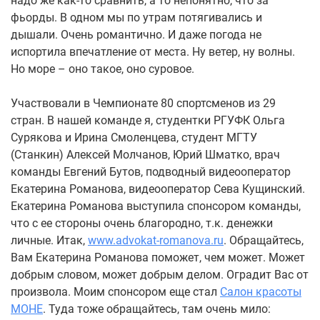
надо же как-то сравнить, а то непонятно, что за
фьорды. В одном мы по утрам потягивались и
дышали. Очень романтично. И даже погода не
испортила впечатление от места. Ну ветер, ну волны.
Но море – оно такое, оно суровое.
Участвовали в Чемпионате 80 спортсменов из 29
стран. В нашей команде я, студентки РГУФК Ольга
Сурякова и Ирина Смоленцева, студент МГТУ
(Станкин) Алексей Молчанов, Юрий Шматко, врач
команды Евгений Бутов, подводный видеооператор
Екатерина Романова, видеооператор Сева Кущинский.
Екатерина Романова выступила спонсором команды,
что с ее стороны очень благородно, т.к. денежки
личные. Итак,
www.advokat-romanova.ru
. Обращайтесь,
Вам Екатерина Романова поможет, чем может. Может
добрым словом, может добрым делом. Оградит Вас от
произвола. Моим спонсором еще стал
Салон красоты
МОНЕ
. Туда тоже обращайтесь, там очень мило: