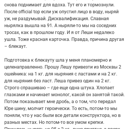
снова поднимает для вдоха. Тут его и тормознули.
После offiсial top если уж опустил лицо в воду, ныряй
уж, не раздумывай. Дисквалификация. Славная
нырялка вышла на 91. А ныряли-то мы на соседних
тросах, как в прошлом году. И я от Леши недалеко
ушла. Тоже красная карточка. Правда, причина другая
– блекаут.
Подготовка к блекауту шла у меня планомерно и
целенаправленно. Прошу Лешу привезти из Москвы 2
ошейника: на 1 кг. для ныряния с ластами и на 2 кг.
для ныряния без ласт. Леша привез один на 2 кг.
Строго спрашиваю – где еще одна штука. Хлопает
глазками и начинает монолог, какой он занятой такой.
Потом показывает мне дробь, а о том, что передал
Юре шину, молчит героически. То есть, потом-то мы
поняли, что у нас были все детали конструктора, но в
разных местах. Но потом-то все умом крепки.