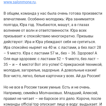
www.salonmone.ru
.
В общем, команда у нас была очень готова произвести
впечатление. Особенно молодежь: Ира занимается
полгода, Юра год. Улыбаются, машут, а в глазах
волнение от волн и ответственности. Юра всех
призывает к спокойствию многократно. Призывы
действуют: Ира и Юра убеждают себя не суетиться.
Ира спокойно ныряет на 40 м. с ластами, а без ласт 28
– 9 место. Юра с ластами 57 м., без – 36. Здорово! А
Оля еще здоровее: с ластами 52 – 9 место, без ласт –
35 – и – 4 место! Вот это успех! С прекрасной техникой,
молодые, загорелые, задорные. А довольные какие!
Все чисто, легко, белые карточки у всех. Ай да Россия!
Но не все в России такие умные. Есть и не очень.
Например, семейка Молчановых. Младший, Алексей,
правил не читает – не барское это дело. Короче, после
команды offiсial top опускает лицо в воду: выдыхает. И