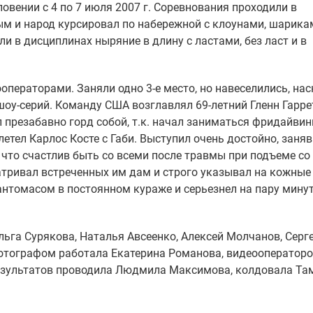
вении с 4 по 7 июля 2007 г. Соревнования проходили в
м и народ курсировал по набережной с клоунами, шарика
 в дисциплинах ныряние в длину с ластами, без ласт и в
операторами. Заняли одно 3-е место, но навеселились, на
оу-серий. Команду США возглавлял 69-летний Гленн Гаррет
л презабавно горд собой, т.к. начал заниматься фридайвин
летел Карлос Косте с Габи. Выступил очень достойно, заняв
, что счастлив быть со всеми после травмы при подъеме со
тривал встреченных им дам и строго указывал на кожные
антомасом в постоянном кураже и серьезнел на пару мину
ьга Сурякова, Наталья Авсеенко, Алексей Молчанов, Серг
Фотографом работала Екатерина Романова, видеооператор
результатов проводила Людмила Максимова, колдовала Та