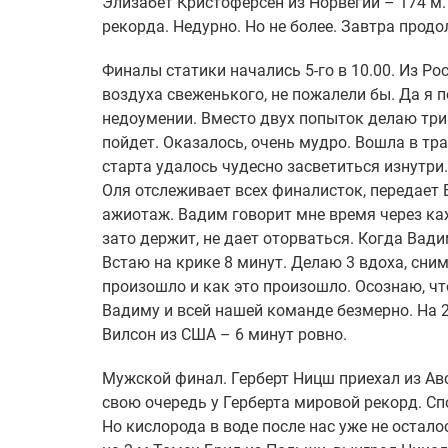
Элизабет Кристоферсен из Норвегии – 174 м. 
рекорда. Недурно. Но не более. Завтра продо
Финалы статики начались 5-го в 10.00. Из Р
воздуха свеженького, не пожалели бы. Да я п
недоумении. Вместо двух попыток делаю три.
пойдет. Оказалось, очень мудро. Вошла в тр
старта удалось чудесно засветиться изнутри. 
Оля отслеживает всех финалисток, передает 
ажиотаж. Вадим говорит мне время через каж
зато держит, не дает оторваться. Когда Вади
Встаю на крике 8 минут. Делаю 3 вдоха, сним
произошло и как это произошло. Осознаю, чт
Вадиму и всей нашей команде безмерно. На 2
Вилсон из США – 6 минут ровно.
Мужской финал. Герберт Ницш приехал из Авс
свою очередь у Герберта мировой рекорд. Спо
Но кислорода в воде после нас уже не осталось