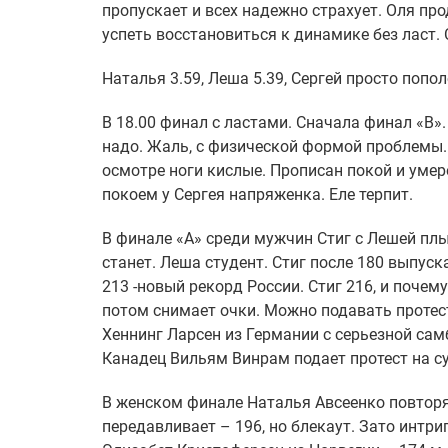
пропускает и всех надежно страхует. Оля пр
успеть восстановиться к динамике без ласт. 
Наталья 3.59, Леша 5.39, Сергей просто попо
В 18.00 финал с ластами. Сначала финал «В»
надо. Жаль, с физической формой проблемы. 
осмотре ноги кислые. Прописан покой и умер
покоем у Сергея напряженка. Еле терпит.
В финале «А» среди мужчин Стиг с Лешей плы
станет. Леша студент. Стиг после 180 выпус
213 -новый рекорд России. Стиг 216, и почем
потом снимает очки. Можно подавать протес
Хеннинг Ларсен из Германии с серьезной сам
Канадец Вильям Винрам подает протест на су
В женском финале Наталья Авсеенко повторяе
передавливает – 196, но блекаут. Зато интри