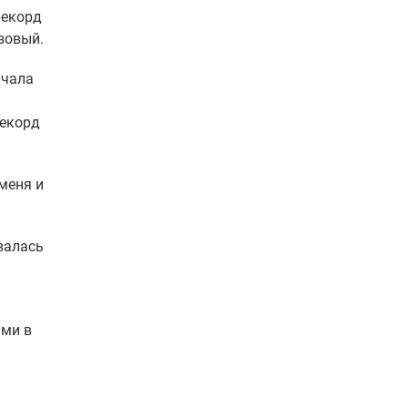
рекорд
зовый.
ачала
рекорд
меня и
валась
ами в