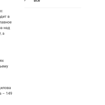
Все
о:
одит в
главное
ла над
, а
иях
дъему
дилова
а – 149