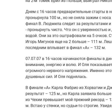
на 2-м Томек Брил из Польши, выиграл Никол
Днем с 16 часов предварительные старты в н
пронырнула 100 м., но не сняла зажим с носа 
финал В. Людмила следит за результатами и 
- пронырнуть чисто. Что он с уверенностью и
водой. Они за это оштрафовали на 5 очков. С
Игорь Мигунов еще на 2 больше – 111 м. Леш
последним вплывает в финал «А» – 132 м.
07.07.07 в 16 часов начинаются финалы в ди
внимание, энергию и волю. И Оля показывает 
огромного нервного напряжения. Именно это
душевных сил. И Оля поднялась.
В финале «А» Карла Фабрио из Хорватии и 
результат – 125 м., но Карла заявила больш
из Чехии превышает мой прежний рекорд – 13
м. Встаю у стенки, но судьи-то строгие. Увид