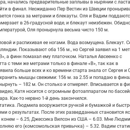
ра, начались предварительные заплывы в нырянии с ласт
ти в финал. Неожиданно Пер Вестин из Швеции пронырив
нается гонка за метрами и блекауты. Оля и Вадим поддают
мерзает в 26-градусной воде, и блекаут неизбежен. Обидн
емпературой, Оля пронырнула весьма чисто 150 м.
овой и распихивая ее ногами. Вода возмущена. Блекаут. С
яндии. Показывают оба 156 м., но Сергей заявил на 1 ме
В», а финн помахал ему платочком. Наталья Авсеенко с
тта с теми же метрами только в финале «В», так как в
явила больше всех и ко времени старта знала от Сергея и 
охранить мышцы свежими: 156 м. за 2.55 и попадаю в фина
нырнуть – 182 м. Он столько и отмеряет. Вписывается в ф
видео, Катя носится с огромным фотоаппаратом по бассей
а. Как-то нервно 1-й день закончился.
статика. Людмила вооружается ручкой и бумажкой и быст
иями о результатах. После этих разведданных становится 
 конем – 6.25, Джессика Вилсон из США – 6.03. Мне Людм
полняю его (комсомольская привычка) – 5.32. Вадим стати