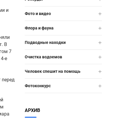
ми и
Фото и видео
Флора и фауна
сняли
Подводные находки
. В
гом 7
Очистка водоемов
 4-е
Человек спешит на помощь
т перед
Фотоконкурс
ей
ом
АРХИВ
мара