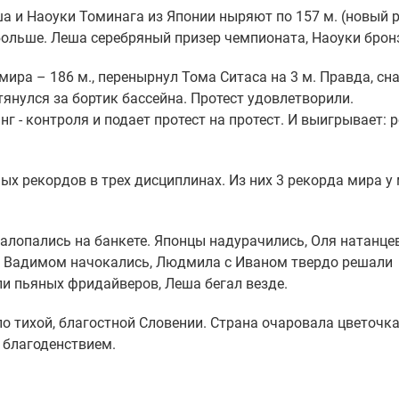
а и Наоуки Томинага из Японии ныряют по 157 м. (новый 
 больше. Леша серебряный призер чемпионата, Наоуки брон
ира – 186 м., перенырнул Тома Ситаса на 3 м. Правда, сн
тянулся за бортик бассейна. Протест удовлетворили.
г - контроля и подает протест на протест. И выигрывает: 
ых рекордов в трех дисциплинах. Из них 3 рекорда мира у 
алопались на банкете. Японцы надурачились, Оля натанце
 с Вадимом начокались, Людмила с Иваном твердо решали
ли пьяных фридайверов, Леша бегал везде.
о тихой, благостной Словении. Страна очаровала цветочк
 благоденствием.