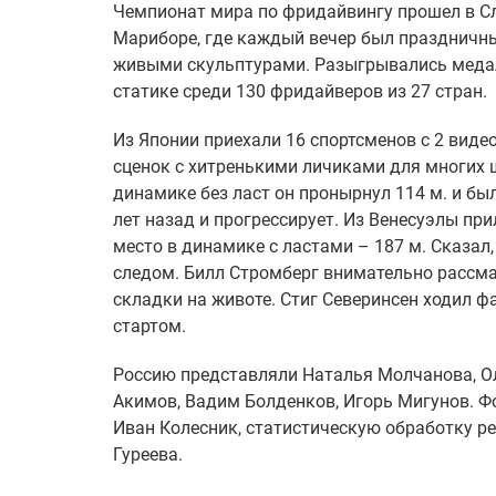
Чемпионат мира по фридайвингу прошел в Сло
Мариборе, где каждый вечер был праздничны
живыми скульптурами. Разыгрывались медали
статике среди 130 фридайверов из 27 стран.
Из Японии приехали 16 спортсменов с 2 видео
сценок с хитренькими личиками для многих ш
динамике без ласт он пронырнул 114 м. и бы
лет назад и прогрессирует. Из Венесуэлы при
место в динамике с ластами – 187 м. Сказал
следом. Билл Стромберг внимательно рассма
складки на животе. Стиг Северинсен ходил ф
стартом.
Россию представляли Наталья Молчанова, Ол
Акимов, Вадим Болденков, Игорь Мигунов. 
Иван Колесник, статистическую обработку 
Гуреева.