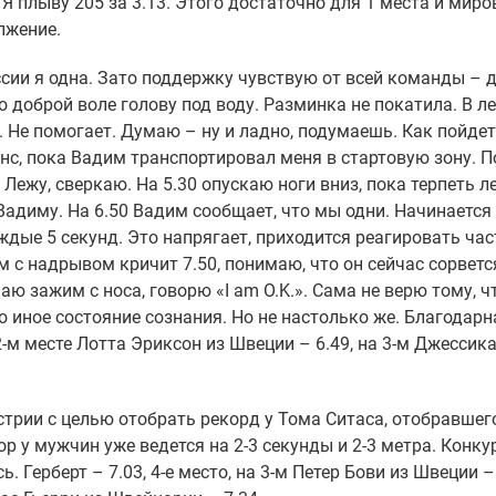
Я плыву 205 за 3.13. Этого достаточно для 1 места и миро
лжение.
оссии я одна. Зато поддержку чувствую от всей команды – 
о доброй воле голову под воду. Разминка не покатила. В л
 Не помогает. Думаю – ну и ладно, подумаешь. Как пойдет,
анс, пока Вадим транспортировал меня в стартовую зону. П
Лежу, сверкаю. На 5.30 опускаю ноги вниз, пока терпеть ле
Вадиму. На 6.50 Вадим сообщает, что мы одни. Начинается
дые 5 секунд. Это напрягает, приходится реагировать част
м с надрывом кричит 7.50, понимаю, что он сейчас сорветс
аю зажим с носа, говорю «I am O.K.». Сама не верю тому, ч
о иное состояние сознания. Но не настолько же. Благодарн
-м месте Лотта Эриксон из Швеции – 6.49, на 3-м Джессик
трии с целью отобрать рекорд у Тома Ситаса, отобравшег
р у мужчин уже ведется на 2-3 секунды и 2-3 метра. Конку
. Герберт – 7.03, 4-е место, на 3-м Петер Бови из Швеции – 