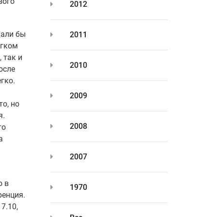
вого
2012
дали бы
2011
егком
 так и
2010
осле
гко.
2009
о, но
я.
2008
то
а
а
2007
о в
1970
ренция.
7.10,