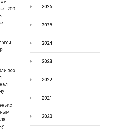
ами.
2026
ает 200
ся
ое
2025
ергей
2024
тр
2023
Оли все
л
2022
инал
ну.
2021
ренько
ясным
2020
ила
ку