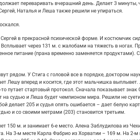
одолжает переваривать вчерашний день. Делает 3 минуты,
Сергей, Наталья и Леша также решили не упираться.
лоскался.
. Сергей в прекрасной психической форме. И костюмчик си
Всплывает через 131 м. с жалобами на тяжесть в ногах. П
енное питание (прана временно заменяется продуктами). С
вут рядом. У Стига с головой все в порядке, доктором нау
кает Лешу вперед и косится, где этот мальчишка выплывет.
у-то путает стартовый протокол. Сначала показывает знак О
т на судью и Леша будет чемпионом мира. Решили не суети
бой делает 205 и судья опять ошибается – дает белую карт
дью и со своими метрами (203) становится третьим.
т 150 м. и занимает 6-е место. Алена Заблудилова из Чех
га. На 3-м месте Карла Фабрио из Хорватии – 169 м. На 2-м