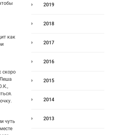
 чтобы
2019
2018
дит как
2017
ри
2016
к скоро
 Леша
2015
.К.,
ться.
2014
очку.
2013
ии чуть
 месте