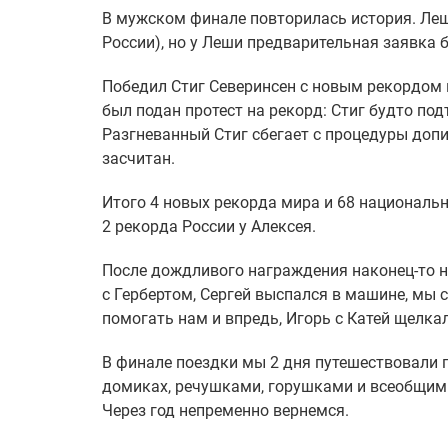
В мужском финале повторилась история. Леш
России), но у Леши предварительная заявка
Победил Стиг Северинсен с новым рекордом м
был подан протест на рекорд: Стиг будто под
Разгневанный Стиг сбегает с процедуры допин
засчитан.
Итого 4 новых рекорда мира и 68 национальн
2 рекорда России у Алексея.
После дождливого награждения наконец-то н
с Гербертом, Сергей выспался в машине, мы
помогать нам и впредь, Игорь с Катей щелка
В финале поездки мы 2 дня путешествовали п
домиках, речушками, горушками и всеобщим
Через год непременно вернемся.