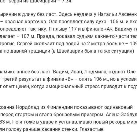
ас Гьерри из Швейцарии – 7.34.
ырянии в длину без ласт. Здесь неудача у Натальи Авсеенк
– красная карточка. Оля проявляет силу духа - 106 м. и вх
определяет тактику. Я плыву 117 и в финале «А». Вадиму 
 делает – 107 м. Правда, показал судьям какие-то части те
трогие. Сергей скользит под водой на 2 метра больше – 109
а по давней традиции (в Швейцарии была та же ситуация)
намике апное без ласт. Вадим, Иван, Людмила, отдают Оле
третий результат в финале «В» – опять 106 м., но в услов
т опыт ценен, когда эмоциональный стресс приводит к по
Джоанна Нордблад из Финляндии показывают одинаковый
е перед стартом и стала бронзовым призером. Алена Заблу
3 м. Но я тоже в ударе и устанавливаю новый рекорд мир
ели голову раньше касания стенки. Глазастые.