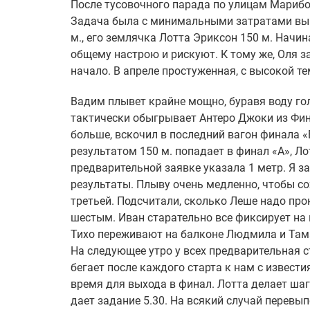
После тусовочного парада по улицам Марибо
Задача была с минимальными затратами вый
м., его землячка Лотта Эриксон 150 м. Начи
общему настрою и рискуют. К тому же, Оля за
начало. В апреле простуженная, с высокой т
Вадим плывет крайне мощно, буравя воду гол
тактически обыгрывает Антеро Джоки из Финл
больше, вскочил в последний вагон финала «
результатом 150 м. попадает в финал «А», Ло
предварительной заявке указала 1 метр. Я за
результаты. Плыву очень медленно, чтобы с
третьей. Подсчитали, сколько Леше надо про
шестым. Иван старательно все фиксирует на 
Тихо переживают на балконе Людмила и Тамар
На следующее утро у всех предварительная 
бегает после каждого старта к нам с извест
время для выхода в финал. Лотта делает шаг
дает задание 5.30. На всякий случай перевы