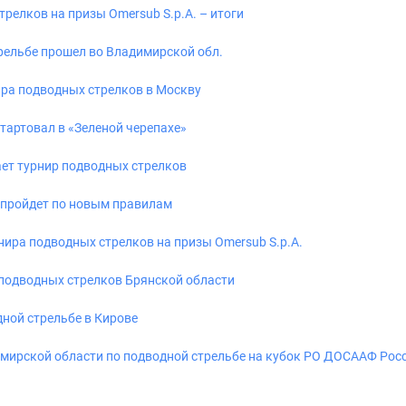
релков на призы Omersub S.p.A. – итоги
рельбе прошел во Владимирской обл.
ра подводных стрелков в Москву
тартовал в «Зеленой черепахе»
ает турнир подводных стрелков
 пройдет по новым правилам
ира подводных стрелков на призы Omersub S.p.A.
подводных стрелков Брянской области
ной стрельбе в Кирове
мирской области по подводной стрельбе на кубок РО ДОСААФ Рос