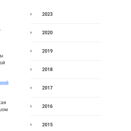
2023
.
2020
2019
зы
той
2018
нией
2017
кая
2016
ьшом
2015