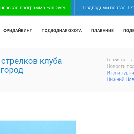
нерская программа FanDiver
Подводный портал Те
ФРИДАЙВИНГ
ПОДВОДНАЯ ОХОТА
ПЛАВАНИЕ
ПОД
 стрелков клуба
Главная
Новости по
вгород
Итоги турни
Нижний Нов