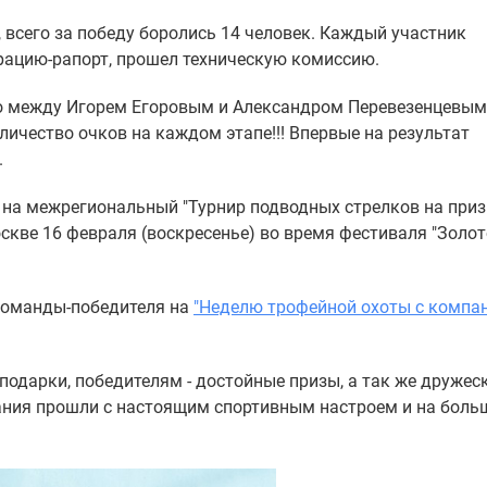
, всего за победу боролись 14 человек. Каждый участник
арацию-рапорт, прошел техническую комиссию.
то между Игорем Егоровым и Александром Перевезенцевым
личество очков на каждом этапе!!! Впервые на результат
.
 на межрегиональный "Турнир подводных стрелков на при
оскве 16 февраля (воскресенье) во время фестиваля "Золо
 команды-победителя на
"Неделю трофейной охоты с компа
подарки, победителям - достойные призы, а так же дружес
вания прошли с настоящим спортивным настроем и на бол