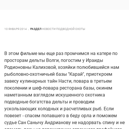
10 ЯНВАРЯ 2014
РАЗДЕЛ
НОВОСТИ ПОДВОДНОЙ ОХОТЫ
В этом фильме мы еще раз промчимся на катере по
просторам дельты Волги, погостим у Ираиды
Родионовны Калиховой, хозяйки полюбившейся нам
рыболовно-охотничьей базы "Карай", приоткроем
завесу кулинарных тайн Насти, повара в третьем
поколении и шеф-повара ресторана базы, окинем
наметанным взглядом искушенного охотника
подводные богатства дельты и проводим
ускользающих холодных и расчетливых рыб. Если
повезет - спасем попавшего в беду орла и поможем
судье Сан Санычу Андрианову не надорвать спину и не