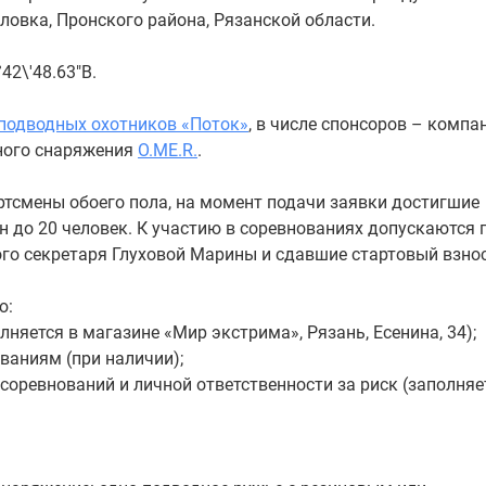
еловка, Пронского района, Рязанской области.
42\'48.63"В.
 подводных охотников «Поток»
, в числе спонсоров – компа
вного снаряжения
O.ME.R.
.
ртсмены обоего пола, на момент подачи заявки достигшие
ен до 20 человек. К участию в соревнованиях допускаются
ого секретаря Глуховой Марины и сдавшие стартовый взнос
ю:
лняется в магазине «Мир экстрима», Рязань, Есенина, 34);
ваниям (при наличии);
 соревнований и личной ответственности за риск (заполняе