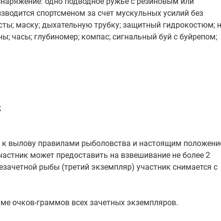
наряжение: одно подводное ружье с резиновым или
зводится спортсменом за счет мускульных усилий без
сты; маску; дыхательную трубку; защитный гидрокостюм; н
ны; часы; глубиномер; компас; сигнальный буй с буйрепом;
;
й к вылову правилами рыболовства и настоящим положени
астник может предоставить на взвешивание не более 2
езачетной рыбы (третий экземпляр) участник снимается с
ме очков-граммов всех зачетных экземпляров.