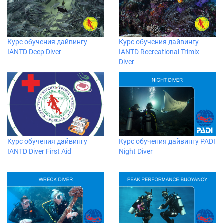
Курс обучения дайвингу
Курс обучения дайвингу
IANTD Deep Diver
IANTD Recreational Trimix
Diver
Курс обучения дайвингу
Курс обучения дайвингу PADI
IANTD Diver First Aid
Night Diver