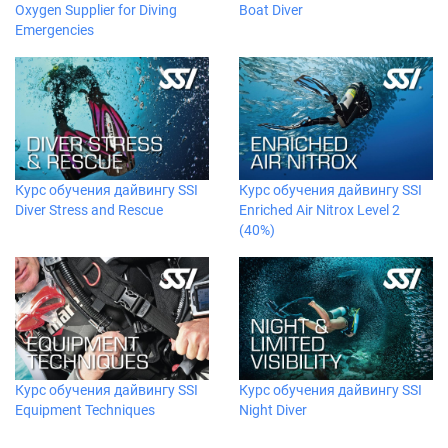
Oxygen Supplier for Diving
Boat Diver
Emergencies
Курс обучения дайвингу SSI
Курс обучения дайвингу SSI
Diver Stress and Rescue
Enriched Air Nitrox Level 2
(40%)
Курс обучения дайвингу SSI
Курс обучения дайвингу SSI
Equipment Techniques
Night Diver