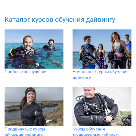
Каталог курсов обучения дайвингу
Пробные погружения
Начальные курсы обучения
дайвингу
Продвинутые курсы
Курсы обучения
обучения дайвингу
техническому дайвингу