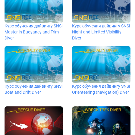
Курс обучения дайвингу SNSI
Курс обучения дайвингу SNSI
Master in Buoyancy and Trim
Night and Limited Visibility
Diver
Diver
Курс обучения дайвингу SNSI
Курс обучения дайвингу SNSI
Boat and Drift Diver
Orienteering (navigation) Diver