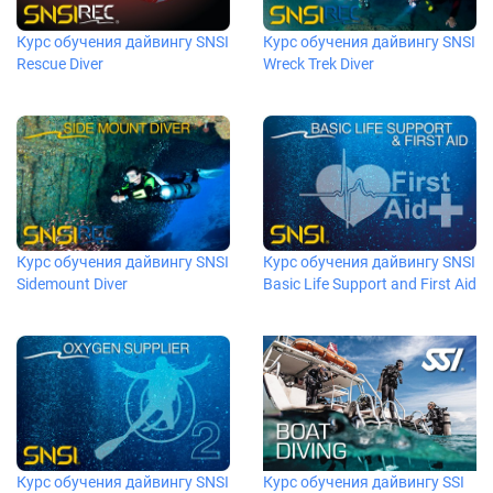
Курс обучения дайвингу SNSI
Курс обучения дайвингу SNSI
Rescue Diver
Wreck Trek Diver
Курс обучения дайвингу SNSI
Курс обучения дайвингу SNSI
Sidemount Diver
Basic Life Support and First Aid
Курс обучения дайвингу SNSI
Курс обучения дайвингу SSI