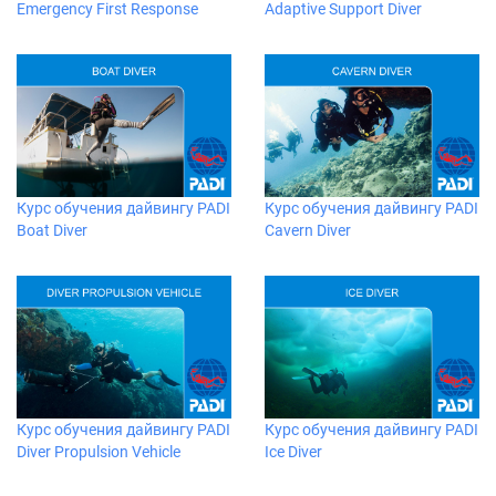
Emergency First Response
Adaptive Support Diver
Курс обучения дайвингу PADI
Курс обучения дайвингу PADI
Boat Diver
Cavern Diver
Курс обучения дайвингу PADI
Курс обучения дайвингу PADI
Diver Propulsion Vehicle
Ice Diver