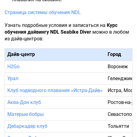
Страница системы обучения NDL
Узнать подробные условия и записаться на
Курс
обучения дайвингу NDL Seabike Diver
можно в любом
из дайв-центров:
Дайв-центр
Город
H2Go
Воронеж
Урал
Геленджик
Клуб подводного плавания «Истра-Дайв»
Истра, Моск
Аква-Дон клуб
Ростов-на-Д
Матерые бобры
Севастопол
Дебаркадер клуб
Тольятти