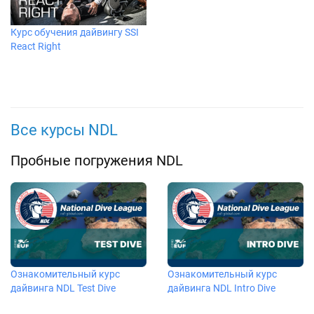
Курс обучения дайвингу SSI
React Right
Все курсы NDL
Пробные погружения NDL
Ознакомительный курс
Ознакомительный курс
дайвинга NDL Test Dive
дайвинга NDL Intro Dive