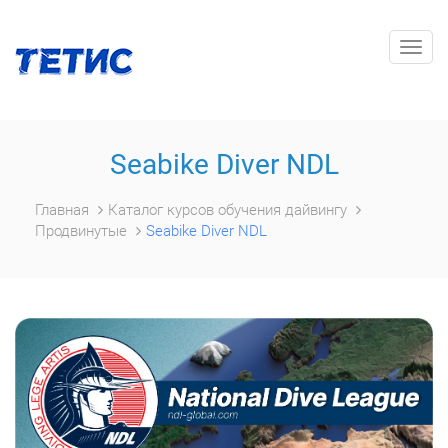
Togg
navig
Seabike Diver NDL
Главная
Каталог курсов обучения дайвингу
Продвинутые
Seabike Diver NDL