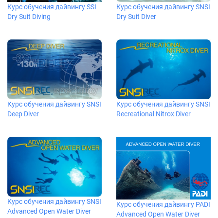
Курс обучения дайвингу SSI
Курс обучения дайвингу SNSI
Dry Suit Diving
Dry Suit Diver
Курс обучения дайвингу SNSI
Курс обучения дайвингу SNSI
Deep Diver
Recreational Nitrox Diver
Курс обучения дайвингу SNSI
Курс обучения дайвингу PADI
Advanced Open Water Diver
Advanced Open Water Diver