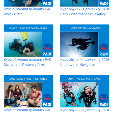
Курс обучения дайвингу PADI
Курс обучения дайвингу PADI
Wreck Diver
Peak Performance Buoyancy
Курс обучения дайвингу PADI
Курс обучения дайвингу PADI
Search and Recovery Diver
Underwater Navigator
Курс обучения дайвингу PADI
Курс обучения дайвингу PADI