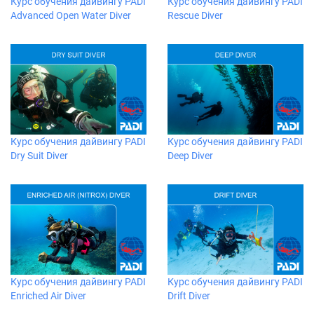
Курс обучения дайвингу PADI
Курс обучения дайвингу PADI
Advanced Open Water Diver
Rescue Diver
Курс обучения дайвингу PADI
Курс обучения дайвингу PADI
Dry Suit Diver
Deep Diver
Курс обучения дайвингу PADI
Курс обучения дайвингу PADI
Enriched Air Diver
Drift Diver