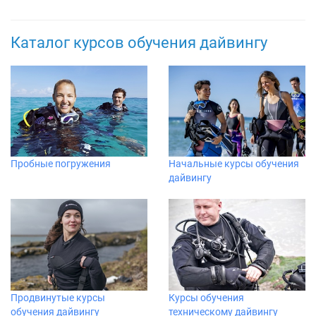
Каталог курсов обучения дайвингу
Пробные погружения
Начальные курсы обучения
дайвингу
Продвинутые курсы
Курсы обучения
обучения дайвингу
техническому дайвингу