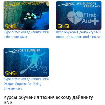
Курс обучения дайвингу SNSI
Курс обучения дайвингу SNSI
Sidemount Diver
Basic Life Support and First Aid
Курс обучения дайвингу SNSI
Oxygen Supplier for Diving
Emergencies
Курсы обучения техническому дайвингу
SNSI