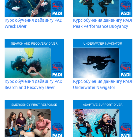
Курс обучения дайвингу PADI
Курс обучения дайвингу PADI
Wreck Diver
Peak Performance Buoyancy
Курс обучения дайвингу PADI
Курс обучения дайвингу PADI
Search and Recovery Diver
Underwater Navigator