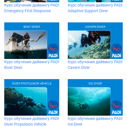
Курс обучения дайвингу PADI
Курс обучения дайвингу PADI
Emergency First Response
Adaptive Support Diver
Курс обучения дайвингу PADI
Курс обучения дайвингу PADI
Boat Diver
Cavern Diver
Курс обучения дайвингу PADI
Курс обучения дайвингу PADI
Diver Propulsion Vehicle
Ice Diver