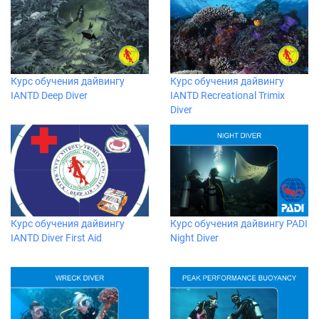
Курс обучения дайвингу
Курс обучения дайвингу
IANTD Deep Diver
IANTD Recreational Trimix
Diver
Курс обучения дайвингу
Курс обучения дайвингу PADI
IANTD Diver First Aid
Night Diver