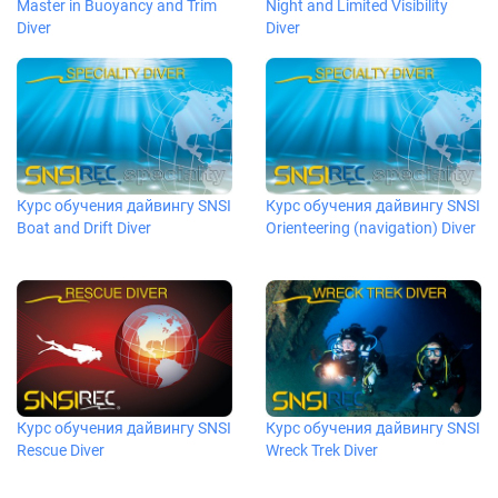
Master in Buoyancy and Trim
Night and Limited Visibility
Diver
Diver
Курс обучения дайвингу SNSI
Курс обучения дайвингу SNSI
Boat and Drift Diver
Orienteering (navigation) Diver
Курс обучения дайвингу SNSI
Курс обучения дайвингу SNSI
Rescue Diver
Wreck Trek Diver