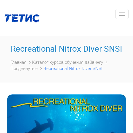
Togg
navig
Recreational Nitrox Diver SNSI
Главная
Каталог курсов обучения дайвингу
Продвинутые
Recreational Nitrox Diver SNSI