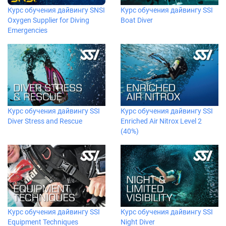
Курс обучения дайвингу SNSI
Курс обучения дайвингу SSI
Oxygen Supplier for Diving
Boat Diver
Emergencies
Курс обучения дайвингу SSI
Курс обучения дайвингу SSI
Diver Stress and Rescue
Enriched Air Nitrox Level 2
(40%)
Курс обучения дайвингу SSI
Курс обучения дайвингу SSI
Equipment Techniques
Night Diver