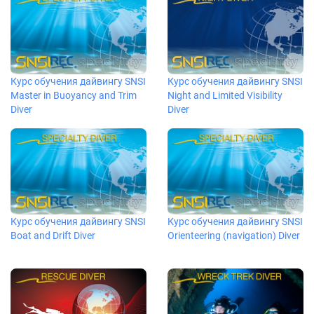
Курс обучения дайвингу SNSI
Курс обучения дайвингу SNSI
Master in Buoyancy and Trim
Night and Limited Visibility
Diver
Diver
Курс обучения дайвингу SNSI
Курс обучения дайвингу SNSI
Boat and Drift Diver
Orienteering (navigation) Diver