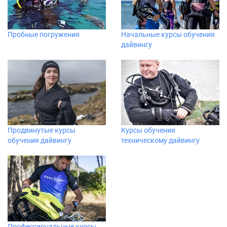
Пробные погружения
Начальные курсы обучения
дайвингу
Продвинутые курсы
Курсы обучения
обучения дайвингу
техническому дайвингу
Профессиональные курсы