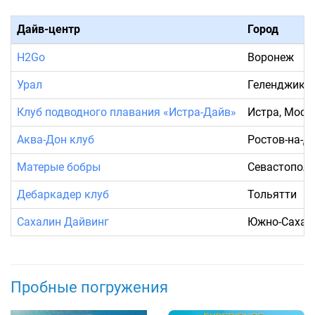
Дайв-центр
Город
H2Go
Воронеж
Урал
Геленджик
Клуб подводного плавания «Истра-Дайв»
Истра, Моск
Аква-Дон клуб
Ростов-на-Д
Матерые бобры
Севастопол
Дебаркадер клуб
Тольятти
Сахалин Дайвинг
Южно-Сахал
Пробные погружения