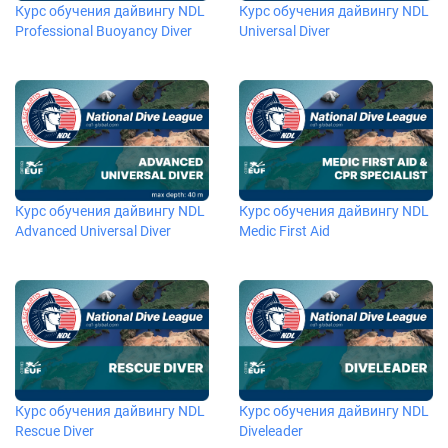
Курс обучения дайвингу NDL
Курс обучения дайвингу NDL
Professional Buoyancy Diver
Universal Diver
Курс обучения дайвингу NDL
Курс обучения дайвингу NDL
Advanced Universal Diver
Medic First Aid
Курс обучения дайвингу NDL
Курс обучения дайвингу NDL
Rescue Diver
Diveleader