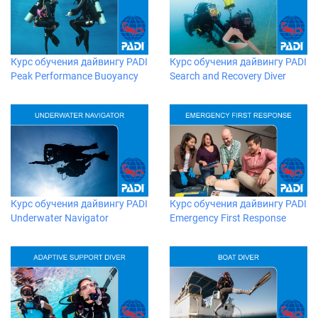
Курс обучения дайвингу PADI
Курс обучения дайвингу PADI
Peak Performance Buoyancy
Search and Recovery Diver
Курс обучения дайвингу PADI
Курс обучения дайвингу PADI
Underwater Navigator
Emergency First Response