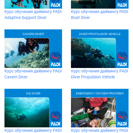
Курс обучения дайвингу PADI
Курс обучения дайвингу PADI
Adaptive Support Diver
Boat Diver
Курс обучения дайвингу PADI
Курс обучения дайвингу PADI
Cavern Diver
Diver Propulsion Vehicle
Курс обучения дайвингу PADI
Курс обучения дайвингу PADI