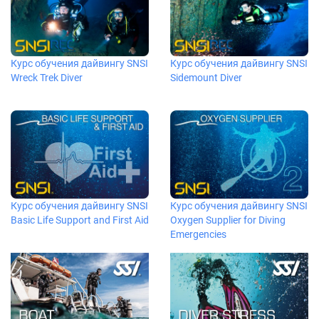
Курс обучения дайвингу SNSI
Курс обучения дайвингу SNSI
Wreck Trek Diver
Sidemount Diver
Курс обучения дайвингу SNSI
Курс обучения дайвингу SNSI
Basic Life Support and First Aid
Oxygen Supplier for Diving
Emergencies