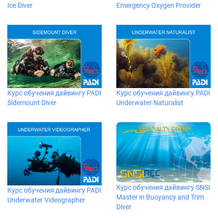
Ice Diver
Emergency Oxygen Provider
Курс обучения дайвингу PADI
Курс обучения дайвингу PADI
Sidemount Diver
Underwater Naturalist
Курс обучения дайвингу SNSI
Курс обучения дайвингу PADI
Master in Buoyancy and Trim
Underwater Videographer
Diver