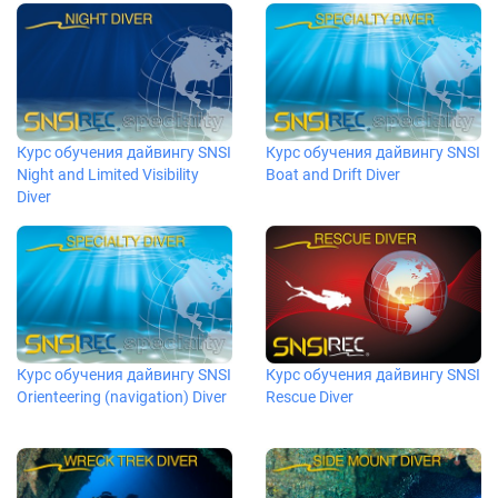
Курс обучения дайвингу SNSI
Курс обучения дайвингу SNSI
Night and Limited Visibility
Boat and Drift Diver
Diver
Курс обучения дайвингу SNSI
Курс обучения дайвингу SNSI
Orienteering (navigation) Diver
Rescue Diver