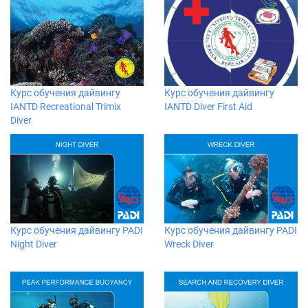
Курс обучения дайвингу
Курс обучения дайвингу
IANTD Recreational Trimix
IANTD Diver First Aid
Diver
Курс обучения дайвингу PADI
Курс обучения дайвингу PADI
Night Diver
Wreck Diver