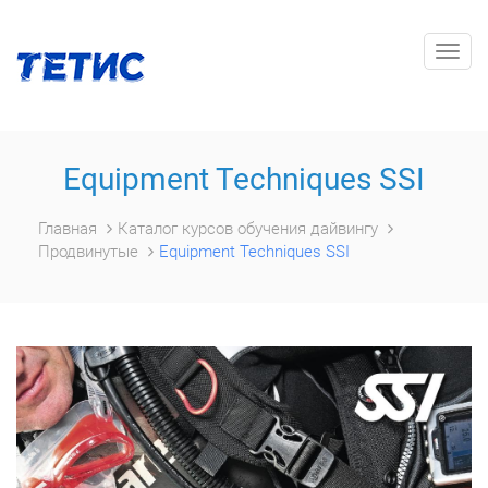
Togg
navig
Equipment Techniques SSI
Главная
Каталог курсов обучения дайвингу
Продвинутые
Equipment Techniques SSI