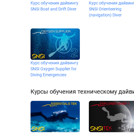
Курс обучения дайвингу
Курс обучения дайвин
SNSI Boat and Drift Diver
SNSI Orienteering
(navigation) Diver
Курс обучения дайвингу
SNSI Oxygen Supplier for
Diving Emergencies
Курсы обучения техническому дайви