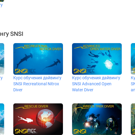
гу
нгу SNSI
гу
Курс обучения дайвингу
Курс обучения дайвингу
К
SNSI Recreational Nitrox
SNSI Advanced Open
SN
Diver
Water Diver
an