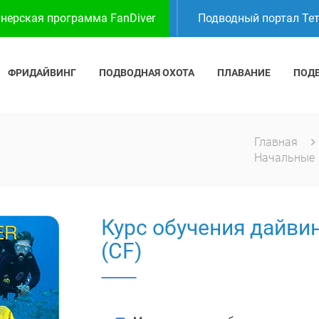
нерская программа FanDiver
Подводный портал Те
ФРИДАЙВИНГ
ПОДВОДНАЯ ОХОТА
ПЛАВАНИЕ
ПОД
Главная
Начальные
Курс обучения дайвин
(CF)