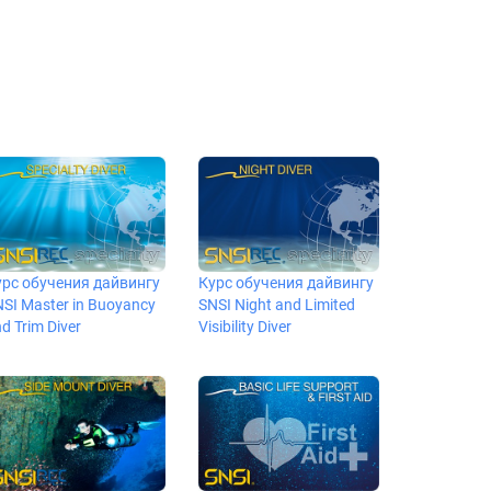
урс обучения дайвингу
Курс обучения дайвингу
SI Master in Buoyancy
SNSI Night and Limited
d Trim Diver
Visibility Diver