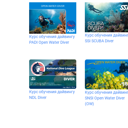
Курс обучения дайвин
Курс обучения дайвингу
SSI SCUBA Diver
PADI Open Water Diver
Курс обучения дайвингу
Курс обучения дайвин
NDL Diver
SNSI Open Water Diver
(OW)