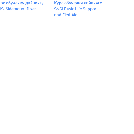
урс обучения дайвингу
Курс обучения дайвингу
SI Sidemount Diver
SNSI Basic Life Support
and First Aid