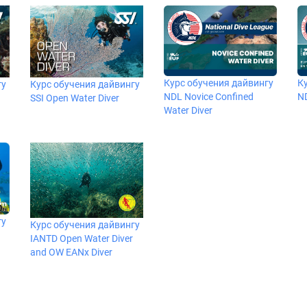
Курс обучения дайвингу
К
гу
Курс обучения дайвингу
NDL Novice Confined
ND
SSI Open Water Diver
Water Diver
гу
Курс обучения дайвингу
IANTD Open Water Diver
and OW EANx Diver