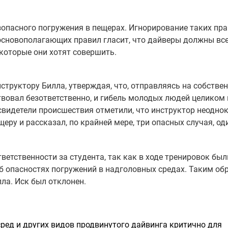
опасного погружения в пещерах. Игнорирование таких пр
 основополагающих правил гласит, что дайверы должны вс
которые они хотят совершить.
труктору Билла, утверждая, что, отправляясь на собстве
твовал безответственно, и гибель молодых людей целиком 
 свидетели происшествия отметили, что инструктор неодно
еру и рассказал, по крайней мере, три опасных случая, од
тветственности за студента, так как в ходе тренировок был
 опасностях погружений в надголовных средах. Таким об
лла. Иск был отклонен.
ред и других видов продвинутого дайвинга критично для