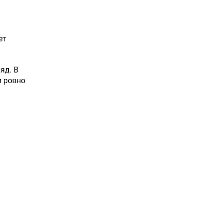
ет
яд. В
и ровно