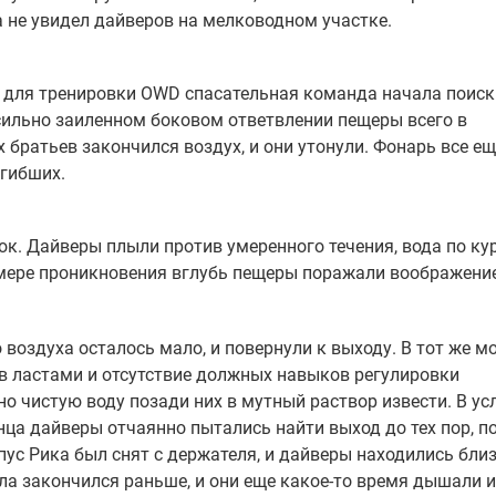
а не увидел дайверов на мелководном участке.
 для тренировки OWD спасательная команда начала поиск
сильно заиленном боковом ответвлении пещеры всего в
х братьев закончился воздух, и они утонули. Фонарь все е
огибших.
к. Дайверы плыли против умеренного течения, вода по ку
мере проникновения вглубь пещеры поражали воображение
 воздуха осталось мало, и повернули к выходу. В тот же м
ов ластами и отсутствие должных навыков регулировки
о чистую воду позади них в мутный раствор извести. В ус
нца дайверы отчаянно пытались найти выход до тех пор, по
опус Рика был снят с держателя, и дайверы находились бли
илла закончился раньше, и они еще какое-то время дышали 