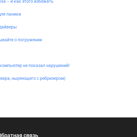
уха – и как этого избежать
для паники
 дайверы
ывайте о погружении
 компьютер не показал нарушений!
йвера, ныряющего с ребризером)
Обратная связь