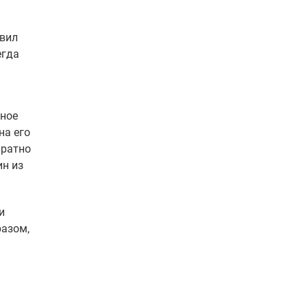
авил
егда
нное
на его
кратно
ин из
и
разом,