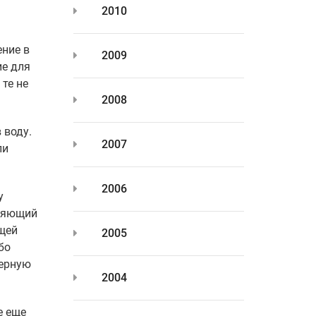
2010
ение в
2009
ие для
 те не
2008
 воду.
2007
ли
2006
у
ыряющий
ющей
2005
бо
щерную
2004
е еще