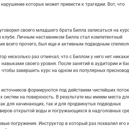
 нарушение которых может привести к трагедии. Вот, что
уговорил своего младшего брата Билла записаться на кур
м клубе. Личным наставником Билла стал компетентный
ме всего прочего, был еще и активным подводным спелеол
ор несколько раз отмечал, что с Биллом у него нет никаки
навыками своего уровня. После занятий в аудитории и ба
, чтобы завершить курс на одном из популярных пресново
ы источников формируются под действием чистейших пото
систем на поверхность. В результате мы имеем места дл
как для начинающих, так и для продвинутых подводных
веров открытой воды и погружающихся в надголовных сре
вые погружения. Инструктор в который раз похвалил его 