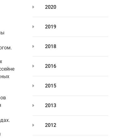
2020
2019
сы
2018
огом.
х
2016
ссейне
дных
2015
ков
я
2013
дах.
2012
и