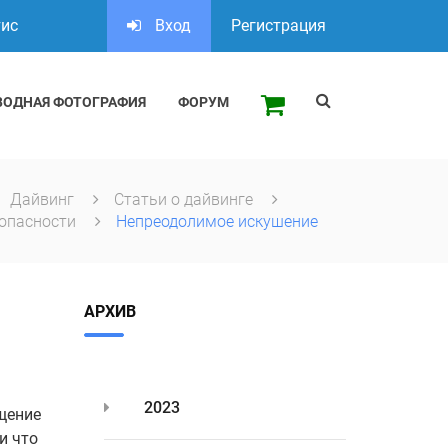
тис
Вход
Регистрация
ВОДНАЯ ФОТОГРАФИЯ
ФОРУМ
Дайвинг
Статьи о дайвинге
зопасности
Непреодолимое искушение
АРХИВ
2023
щение
и что