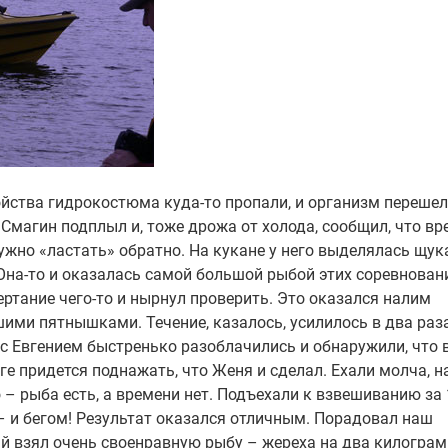
йства гидрокостюма куда-то пропали, и организм перешел
магин подплыл и, тоже дрожа от холода, сообщил, что вр
ужно «ластать» обратно. На кукане у него выделялась щука
Она-то и оказалась самой большой рыбой этих соревнован
ертание чего-то и нырнул проверить. Это оказался налим
шими пятнышками. Течение, казалось, усилилось в два раз
с Евгением быстренько разоблачились и обнаружили, что 
ге придется поднажать, что Женя и сделал. Ехали молча, н
 – рыба есть, а времени нет. Подъехали к взвешиванию за 
– и бегом! Результат оказался отличным. Порадовал наш
й взял очень своенравную рыбу – жереха на два килогра