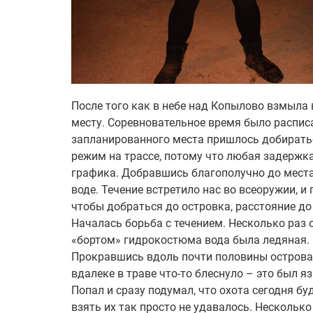
После того как в небе над Копылово взмыла 
месту. Соревновательное время было расписан
запланированного места пришлось добиратьс
режим на трассе, потому что любая задержка
графика. Добравшись благополучно до места,
воде. Течение встретило нас во всеоружии, 
чтобы добраться до островка, расстояние до
Началась борьба с течением. Несколько раз о
«бортом» гидрокостюма вода была ледяная. 
Прокравшись вдоль почти половины острова, 
вдалеке в траве что-то блеснуло – это был я
Попал и сразу подумал, что охота сегодня бу
взять их так просто не удавалось. Несколько