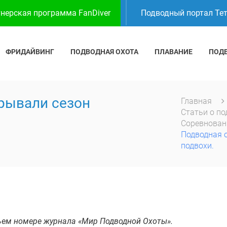
нерская программа FanDiver
Подводный портал Те
ФРИДАЙВИНГ
ПОДВОДНАЯ ОХОТА
ПЛАВАНИЕ
ПОД
крывали сезон
Главная
Статьи о по
Соревнован
Подводная о
подвохи.
тьем номере журнала «Мир Подводной Охоты».