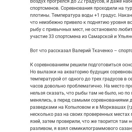
Воздух прогрелся до 22 градусов, и даже на
спортсменов. Соревнования проходили на тур
плотины. Температура воды +1 градус. Нака
что неизбежно привело к поднятию уровня во
рыбу с привычных мест, не остановило люби
участие 33 спортсмена из Самарской и Ульян
Вот что рассказал Валерий Ткаченко – спорт
К соревнованиям решили подготовиться осн
Но вылазки на акваторию будущих соревновани
температурой от одного до трех градусов в
часов довольно проблематично. На место пр
нельзя сказать, что рыбы там не было, но п
менялись, а перед самыми соревнованиями
разведками на Копыловом и в Морквашах (где
несколько раз на своих проверенных местах
язей, затем проверили, что же творится там 
разливом, я взял семикилограммового сазанч