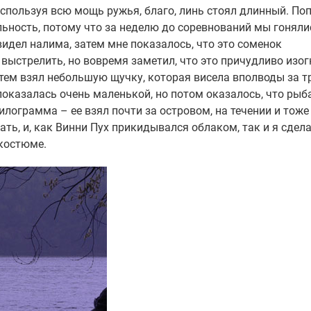
 используя всю мощь ружья, благо, линь стоял длинный. По
ьность, потому что за неделю до соревнований мы гоняли
видел налима, затем мне показалось, что это соменок
 выстрелить, но вовремя заметил, что это причудливо изо
атем взял небольшую щучку, которая висела вполводы за т
е показалась очень маленькой, но потом оказалось, что рыб
илограмма – ее взял почти за островом, на течении и тоже
ать, и, как Винни Пух прикидывался облаком, так и я сдела
окостюме.