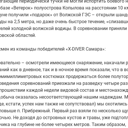
бегающие периодически тучки не могли испортить боевого 
базе «Ветерок» полуострова Копылова на расстоянии 10 к
нуне получили «подарок» от Волжской ГЭС – открыли шанд
ды на 2,5 метра, но даже очень быстрое течение, «слизавш
телей холодной волжской водицы. В соревновании приняли
овской областей.
смен из команды победителей «X-DIVER Самара»:
овательно – осмотрели имеющееся снаряжение, накачали 
й как в дневное, так и в ночное время показали, что в в
 семимиллиметровых костюмах продержаться более полуто
оведения соревнований приезжали на разведку четыре раз
о прошествии каждой недели видовой состав и местонахож
 добыча оказалась несоответствующей нашим надеждам. 
, кстати, успех нам также не сопутствовал) мы охотились
 повыше п. Прибрежный. Первый раз взяли по несколько щу
ночью. Не доходя до островных кустов и травы, уже подтоп
ика на глубине не более четырех метров. Таким образом,