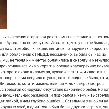
ввысь зеленая стартовая ракета, мы поспешили к заветно
о буквально по минутам. Из-за того, что у нас не было ло
я на автомобилях. Ехали, пытаясь не нарушить скоростно
 для объяснений с ГИБДД, несомненно, выбила бы нас из
 мы, не теряя ни минуты, облачились в снарягу и метнулис
и проносившиеся мимо коряги и бревна красноречиво показ
 которого около километра, нужно «ластать» и «ластать».
т напряжения сводило ступню, зато холодно не было, хотя,
Видимость, кстати, замечательная – до четырех метров.
с тревогой обнаружил отсутствие какой-либо рыбы. Но во
зь внушительных размеров. Я подкрался к нему и выстрели
дет легкой, в чем глубоко ошибся.… Остальные язи были на 
 крупных язей, а один точно был более двух килограмм, уш