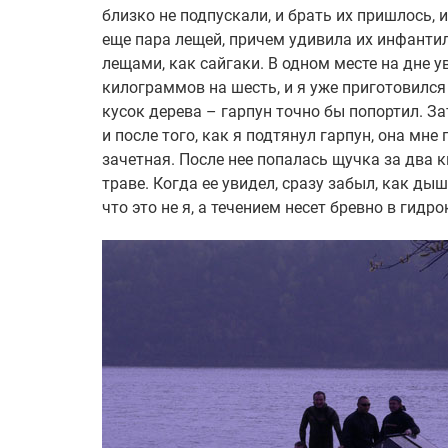
близко не подпускали, и брать их пришлось,
еще пара лещей, причем удивила их инфантил
лещами, как сайгаки. В одном месте на дне у
килограммов на шесть, и я уже приготовился
кусок дерева – гарпун точно бы попортил. З
и после того, как я подтянул гарпун, она мн
зачетная. После нее попалась щучка за два к
траве. Когда ее увидел, сразу забыл, как дыш
что это не я, а течением несет бревно в гидр