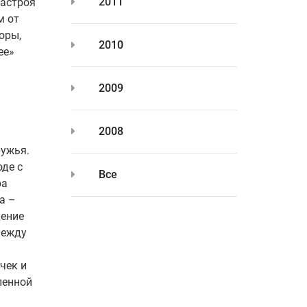
2011
настроя
м от
оры,
2010
ее»
2009
2008
ружья.
оде с
Все
ра
а –
дение
Между
чек и
ленной