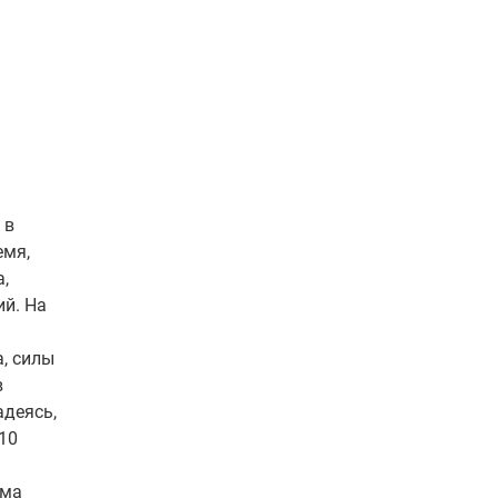
 в
емя,
,
ий. На
а, силы
в
адеясь,
10
мма