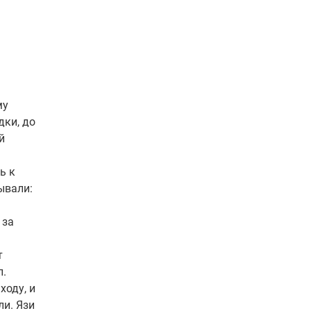
му
дки, до
й
ь к
ывали:
 за
т
л.
ходу, и
ли. Язи