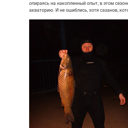
опираясь на накопленный опыт, в этом сезо
акваторию. И не ошиблись, хотя сазанов, кот