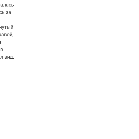
палась
сь за
гнутый
равой,
а
 в
л вид,