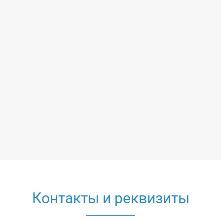
X-DIVER
Самара
(846) 231-31-87; +7 (937) 992-31-87
divercat@bk.ru
ВКонтакте
Tripster
проспект Кирова, 308а (ТЦ 'Максидом' на иппо
пн - вс, с 10:00 до 19:00