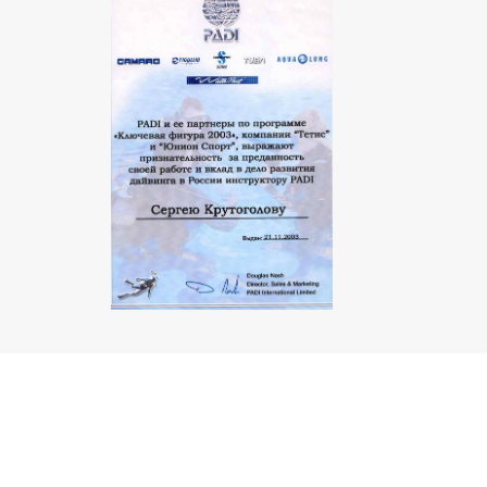
Название компании:
Город:
Телефоны / мессенджеры:
Электронная почта:
Веб-сайт:
Аккаунты в соцсетях:
Другие аккаунты в соцсетях:
Адрес магазина:
График работы (дни и часы):
Регионы доставки: