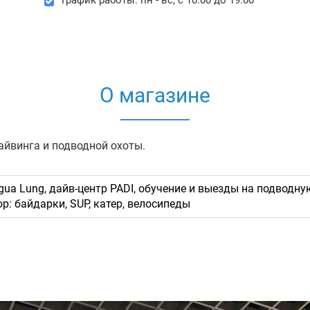
График работы: пн - вс, с 10:00 до 19:00
О магазине
йвинга и подводной охоты.
gua Lung, дайв-центр PADI, обучение и выезды на подводн
р: байдарки, SUP, катер, велосипеды