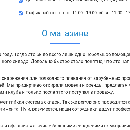
Доставка: вся Россия, cамовывоз, СДЭК, курьер
График работы: пн-пт: 11:00 - 19:00, сб-вс: 11:00 - 1
О магазине
 году. Тогда это было всего лишь одно небольшое помещен
ного склада. Довольно быстро стало понятно, что это на
 снаряжения для подводного плавания от зарубежных прои
лей. Мы придирчиво отбирали модели и бренды, предлагая
ми клуба и только после этого поступал в продажу.
ует гибкая система скидок. Так же регулярно проводятся 
ртимента. Ну и, разумеется, наши сотрудники дадут профе
йн и оффлайн магазин с большими складскими помещениям