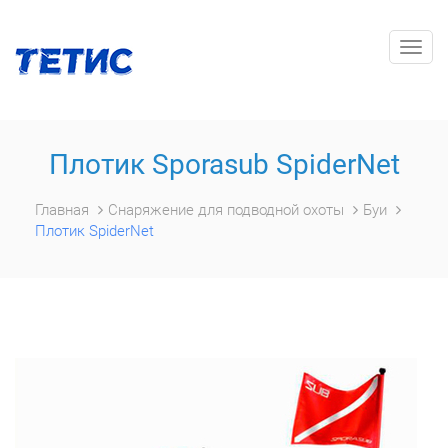
Togg
navig
Плотик Sporasub SpiderNet
Главная
Снаряжение для подводной охоты
Буи
Плотик SpiderNet