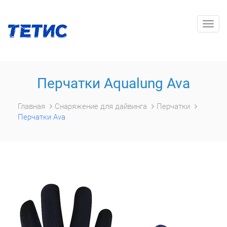
Togg
navig
Перчатки Aqualung Ava
Главная
Снаряжение для дайвинга
Перчатки
Перчатки Ava