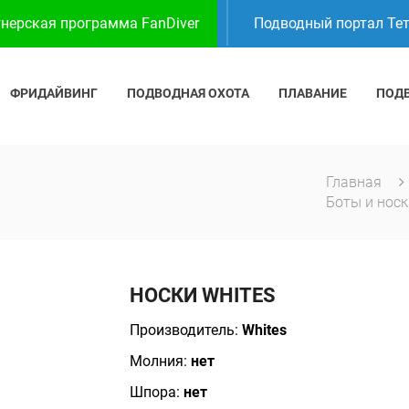
нерская программа FanDiver
Подводный портал Те
ФРИДАЙВИНГ
ПОДВОДНАЯ ОХОТА
ПЛАВАНИЕ
ПОД
Главная
Боты и нос
НОСКИ WHITES
Производитель:
Whites
Молния:
нет
Шпора:
нет