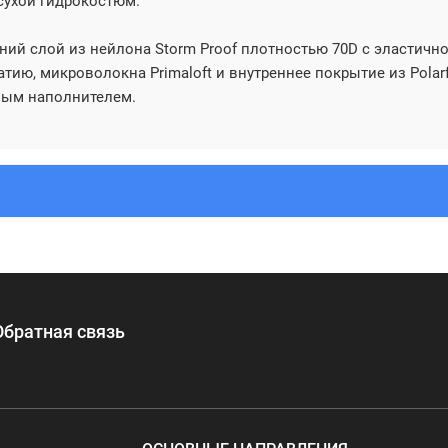
сухой гидрокостюм.
ний слой из нейлона Storm Proof плотностью 70D с эластично
атию, микроволокна Primaloft и внутреннее покрытие из Polar
чным наполнителем.
Обратная связь