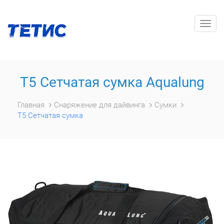
Togg
navig
Т5 Сетчатая сумка Aqualung
Главная
Снаряжение для дайвинга
Сумки
Т5 Сетчатая сумка