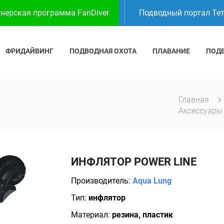
нерская программа FanDiver
Подводный портал Те
ФРИДАЙВИНГ
ПОДВОДНАЯ ОХОТА
ПЛАВАНИЕ
ПОД
Главная
Аксессуар
ИНФЛЯТОР POWER LINE
Производитель:
Aqua Lung
Тип:
инфлятор
Материал:
резина, пластик