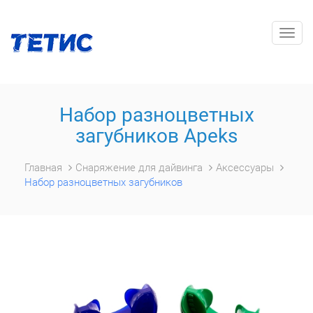
Togg
navig
Набор разноцветных
загубников Apeks
Главная
Снаряжение для дайвинга
Аксессуары
Набор разноцветных загубников