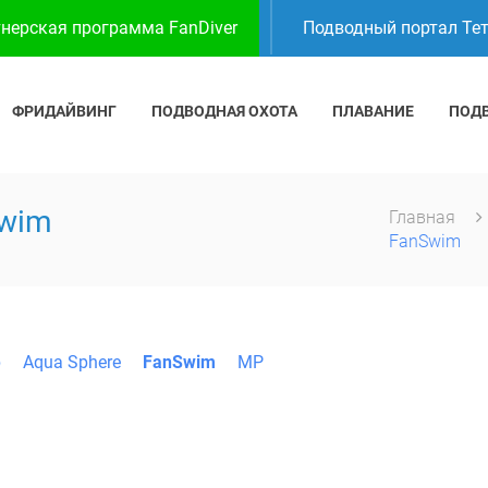
нерская программа FanDiver
Подводный портал Те
ФРИДАЙВИНГ
ПОДВОДНАЯ ОХОТА
ПЛАВАНИЕ
ПОД
Swim
Главная
FanSwim
b
Aqua Sphere
FanSwim
MP