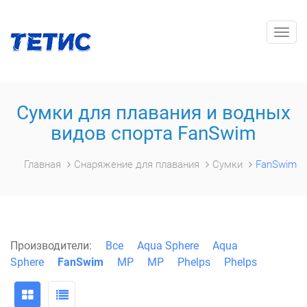
Togg
navig
Сумки для плавания и водных
видов спорта FanSwim
Главная
Снаряжение для плавания
Сумки
FanSwim
Производители:
Все
Aqua Sphere
Aqua
Sphere
FanSwim
MP
MP
Phelps
Phelps