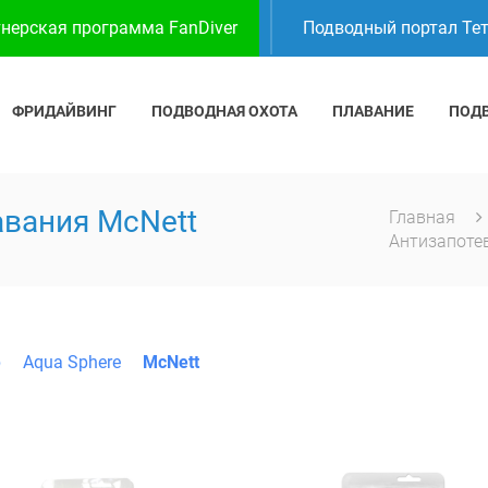
нерская программа FanDiver
Подводный портал Те
ФРИДАЙВИНГ
ПОДВОДНАЯ ОХОТА
ПЛАВАНИЕ
ПОД
авания McNett
Главная
Антизапоте
b
Aqua Sphere
McNett