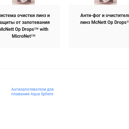
истема очистки линз и
Анти-фог и очистител
ащиты от запотевания
линз McNett Op Drops
McNett Op Drops™ with
MicroNet™
Антизапотеватели для
плавания Aqua Sphere