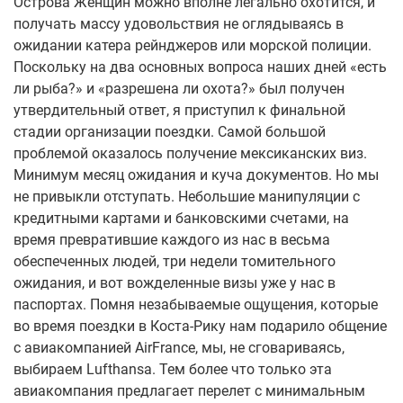
Острова Женщин можно вполне легально охотится, и
получать массу удовольствия не оглядываясь в
ожидании катера рейнджеров или морской полиции.
Поскольку на два основных вопроса наших дней «есть
ли рыба?» и «разрешена ли охота?» был получен
утвердительный ответ, я приступил к финальной
стадии организации поездки. Самой большой
проблемой оказалось получение мексиканских виз.
Минимум месяц ожидания и куча документов. Но мы
не привыкли отступать. Небольшие манипуляции с
кредитными картами и банковскими счетами, на
время превратившие каждого из нас в весьма
обеспеченных людей, три недели томительного
ожидания, и вот вожделенные визы уже у нас в
паспортах. Помня незабываемые ощущения, которые
во время поездки в Коста-Рику нам подарило общение
с авиакомпанией AirFrance, мы, не сговариваясь,
выбираем Lufthansa. Тем более что только эта
авиакомпания предлагает перелет с минимальным