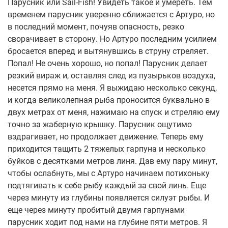
Парусник или Sail-Fish! Увидеть такое и умереть. Тем
временем парусник уверенно сближается с Артуро, но
в последний момент, почуяв опасность, резко
сворачивает в сторону. Но Артуро последним усилием
бросается вперед и вытянувшись в струну стреляет.
Попал! Не очень хорошо, но попал! Парусник делает
резкий вираж и, оставляя след из пузырьков воздуха,
несется прямо на меня. Я выжидаю несколько секунд,
и когда великолепная рыба проносится буквально в
двух метрах от меня, нажимаю на спуск и стреляю ему
точно за жаберную крышку. Парусник ощутимо
вздрагивает, но продолжает движение. Теперь ему
приходится тащить 2 тяжелых гарпуна и несколько
буйков с десятками метров линя. Дав ему пару минут,
чтобы ослабнуть, мы с Артуро начинаем потихоньку
подтягивать к себе рыбу каждый за свой линь. Еще
через минуту из глубины появляется силуэт рыбы. И
еще через минуту пробитый двумя гарпунами
парусник ходит под нами на глубине пяти метров. Я