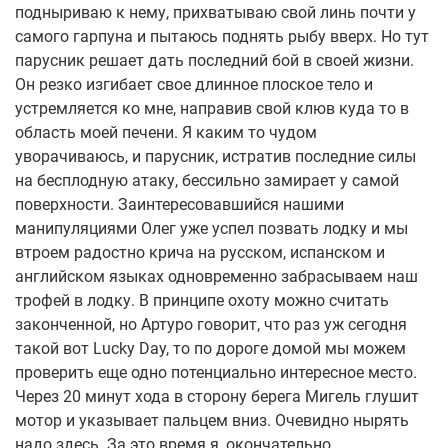
подныриваю к нему, прихватываю свой линь почти у
самого гарпуна и пытаюсь поднять рыбу вверх. Но тут
парусник решает дать последний бой в своей жизни.
Он резко изгибает свое длинное плоское тело и
устремляется ко мне, направив свой клюв куда то в
область моей печени. Я каким то чудом
уворачиваюсь, и парусник, истратив последние силы
на бесплодную атаку, бессильно замирает у самой
поверхности. Заинтересовавшийся нашими
манипуляциями Олег уже успел позвать лодку и мы
втроем радостно крича на русском, испанском и
английском языках одновременно забрасываем наш
трофей в лодку. В принципе охоту можно считать
законченной, но Артуро говорит, что раз уж сегодня
такой вот Lucky Day, то по дороге домой мы можем
проверить еще одно потенциально интересное место.
Через 20 минут хода в сторону берега Мигель глушит
мотор и указывает пальцем вниз. Очевидно нырять
надо здесь. За это время я, окончательно