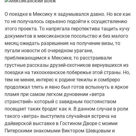
О поездке в Мексику я задумывался давно. Но все как
то не получалось серьезно подойти к осуществлению
этого проекта. То напрягала перспектива тащить кучу
документов в мексиканское посольство и без малого
месяц ожидать разрешения на получение визы, то
пугали новости об очередном урагане,
приближающемся к Мексике, то расстраивали
грустные рассказы друзей-охотников вернувшихся из
поездки на тихоокеанское побережье этой страны. Но,
тем не менее, интерес к родине текилы и сомбреро
продолжал тлеть и явно был готов вспыхнуть в яркое
пламя при самом легком дуновении «ветра
странствий» который с завидным постоянством
посещает таких бродяг как я. В данном случае в роли
такого «ветра» выступила случайная встреча на
дайверской выставке в Гостином Дворе с моими
Питерскими знакомыми Виктором Шевцовым и