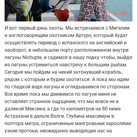
И вот первый день охоты. Мы встречаемся с Мигелем и англоговорящим охотником Артуро, который будет осуществлять перевод с испанского на английский и наоборот, в небольшом порту расположенном внутри лагуны Nichupte, и садимся в нашу лодку чтобы, выйдя из лагуны устремиться навстречу к большим рыбам. Сегодня мы пойдем на некий затонувший корабль, рядом с которым и будем охотиться. А пока мы идем по гладкой воде лагуны и оглядываемся по сторонам. Все время пока мы движемся по лагуне меня не оставляет странное ощущение, что мы вовсе не в далекой Мексике, а где то километров на 80 ниже Астрахани в дельте Волги. Глубина максимум в полтора метра, ограниченные мангровыми зарослями узкие протоки, неожиданно выводящие нас на широкие мелководные пространства, удивительно напоминающие волжские раскаты. Стоя на носу лодки можно видеть, как от лодки разбегаются стаи некрупных барракуд здорово напоминающих силуэтами наших щук, и прочая мелочь по форме силуэта и повадкам удивительно схожая с карасями. Из состояния дежа-вю меня выводят два практически одновременно произошедших события. Сначала наперерез нашему курсу проносятся несколько метровых силуэтов каких то рыб и скрываются в зарослях. В последний момент одна из рыбин высоко подпрыгивает в воздух, и я понимаю, что наконец то вижу знаменитых мангровых хищников – тарпонов. Которые, кстати, частенько вырастают далеко за сотню килограмм весом. Ну а вторым событием явилось то, что заинтересовавшийся моими наблюдениями Артуро подошел ко мне и рассказал, что купаться в этой лагуне можно только днем, потому что ночью из своих укрытий выходят на охоту крупные крокодилы. В прочем днем они иногда охотятся тоже, но значительно реже. У нас в дельте, слава богу, такого нет. Хотя надвигающееся глобальное потепление может преподнести нашим потомкам и не такие сюрпризы. Через несколько минут мы выходим из лагуны в море и еще через полчаса оставив Остров Женщин по правому борту, мы подходим к точке охоты. Пока лодка преодолевает последние сотни метров, мы одеваемся в гидрокостюмы и готовим остальное снаряжение. В принципе наши тиковые арбалеты Andre Handmade Speargun’s всегда готовы к бою, поэтому нам только остается привязать к захваченным нами из Москвы полиуретановым буям дополнительные буи, вернее здоровенные пластиковые канистры, в изобилии имеющиеся на лодке и которые совершенно явно используются коренными обителями этого плавсредства для того же самого, прикрепить все это к линю и ружьям, и снарядить грузовые пояса. Температура воды порядка 28 градусов, на нас тонкие костюмы OMER Ocean Mimetic, и поскольку, судя по всему, охота предстоит на приличных глубинах, и я решаю ограничиться двумя килограммами, Олег Егоров побольше меня и он вешает себе на пояс аж три килограмма свинца. Пока мы собираемся, Мигель не надолго останавливается и опускает в воду датчик эхолота. По его словам это поможет ему вывести нас непосредственно на затонувший корабль. Тем временем Артуро проводит краткий брифинг. Из его слов вырисовывается следующая картина. Ровное песчаное дно на 26-30 метрах глубины. Сильное течение, которое должно вынести нас на обломки корабля. Вокруг корабля ходит мелкая рыба, которая в свою очередь привлекает хищников. Прежде всего, барракуд. Так же здесь должны быть крупные Тупоголовые Пампано, которые помимо мелкой рыбешки так же питаются ракушкой покрывающей обломки кораблекрушения. У нас будет время всего на один, максимум два нырка. Потом течение отнесет нас в сторону и нам придется возвращаться выше по течению, что бы начать новую серию нырков. Потом с лодки выбрасываются две пятиметровые веревки с петлями из широкой стропы на конце. В ответ на мой недоуменный взгляд Артуро отвечает, что после того как течение отнесет нас в сторону от места охоты, мы, что бы не тратить время, не будем забираться в лодку и сматывать линь с буями, а просто схватимся за петли, и лодка на малом ходу отбуксирует нас к точке старта. Несколько удивленные таким необычным способом транспортировки мы, наконец, то идем в воду. Первые впечатления. Очень теплая вода. Прозрачность по горизонтали порядка 22-25 метров. Но дна не видно, поскольку очевидно имеется некий термоклин и при взгляде вниз на глубине метров 15 виднеется туманная поверхность, под которой очевидно и скрывается дно. Мы с Олегом расплываемся в стороны, что бы не путаться буйками, и начинаем заряжать многочисленные тяги наших арбалетов. Зарядив свое ружье, я делаю первый пробный нырок метров на шесть, просто что бы проверить как на мне сидит снаряжение и выгнать лишний воздух из под костюма. Всплыв, я продолжаю движение за плывущим перед нами помощником Мигеля, который периодически ненадолго ныряет, но вот он, вынырнув в очередной раз, находит взглядом нас и тычет пальцем вниз. Нырять здесь. Я иду чуть ближе к нему, чем Олег, поэтому ныряю первым. Дна по прежнему не видно. Но как только я проваливаюсь ниже 10 метров далеко в низу начинает что-то вырисовываться. Сначала это просто какие то пятна, с размытыми границами очевидно означающие скопления камней или кораллов на песчаном дне. Судя по скорости с которой мимо меня проносятся эти пятна, течение довольно таки сильное. Я продолжаю погружаться, одновременно без усилий перемещаясь вдоль дна. И вот когда я проваливаюсь до 15 метров я начинаю различать внизу и чуть впереди, какой то большой объект не правильной формы. В центре объекта имеется возвышение, которое поднимается примерно до 20 метровой глубины. Для первого нырка глубоковато, но я в хорошей форме и решаю опуститься еще чуть ниже. Я расслабленно опускаюсь еще на пару метров и начинаю стремительно приближаться к затонувшему кораблю. По моим расчетам я пройду метрах в трех от наивысшей точки остатков рубки. В этот момент, очевидно, солнце выходит из-за какой то маленькой и редкой тучки, за которой оно было скрыто, и резко улучшается освещенность. И перед моими глазами встает совершенно феерическая картина. Если где-то и есть специальный рай для подводных охотников, то один из его уголков наверное выглядит именно так. От полускрытого дымкой дна поднимаются вверх борта затопленного корабля, на оставшемся фрагменте палубы высится полуразрушенная рубка, вокруг которой снуют буквально тысячи или миллионы рыб. Причем, буквально через несколько секунд наблюдения в, казалось бы, беспорядочном мельтешении начинает проглядываться строгая иерархия и упорядоченность. В самом верху по кругу ходят стайки ставридок и прочей условно пелагической мелочи. Ниже стеной стоят каранксы (caranx) килограмма в полтора-два весом. Чуть дальше от рубки, но на той же глубине кружат стаи тунцов бонито (atlantic bonito) больше всего похожих на очень крупных черноморских пеламид. Вместе с ними кружат стайки радужных макрелей (rainbow runner), причем некоторые экземпляры приближаются к метровой длине. Еще ниже, уже практически над палубой, мелькают мощные плоские тела Giant Trevally и снуют снепперы разных видов и окраски. Присмотревшись, я вижу, как между бортами под палубой неторопливо перемещаются два больших красных cubera snepper и разные виды групперов. Вес некоторых из них явно превышает 15 килограмм. Но я во-первых не за ними ехал за полсвета, а во-вторых 25 метров глубины к тому же в условиях сильного течения и торчащих ото всюду железяк для первого нырка как-то уж чересчур экстремально. И вокруг всего этого великолепия стоят барракуды. Много барракуд. В самом верху, слабо пошевеливая широкими мощными хвостами, стоят некрупные барракуды. Но чем глубже, и чем больше обитающая там рыба, тем более крупные размеры имеют и хищники. Барракуды стараются держаться по одиночке, особо не приближаясь друг к другу и повернувшись хищными мордами к своим потенциальным жертвам. Это знаменитые своей агрессивностью и силой черные карибские барракуды, чьи мощные почти цилиндрические тела и широкие хвосты разительно отличаются от виденных и стрелянных нами в индийском океане местных барракуд с длинными тощими телами. Это уже более интересная цель, и я начинаю не торопясь разворачивать свой длинный тиковый арбалет в направлении ближайшей рыбины. И тут я вижу, как откуда-то снизу, появляется и начинает быстро приближаться ко мне какая то странная рыба. На первый взгляд она больше похожа на тревалли, но чуть другая форма головы и спинных плавников однозначно говорят, что это не так. Быстро пройдя над дном, рыба разворачивается и идет прямо на меня. Она идет анфас, и я вижу лишь крупную плоскую голову и внимательный взгляд выпуклых круглых глаз. Не дойдя до меня метра четыре, рыбина разворачивается в профиль, и я уже могу увидеть золотистый бок и острые спинной и анальный плавники. Сомнений нет. Это и есть пампано – близкий родственник Giant Trevally. Рыба начинает уходить от меня, но я уверен в дальнобойности своего изготовленного моим другом Andre специально для меня четырехтягового арбалета и спокойно, старясь не делать резких движений, разворачиваю свое ружье и стреляю куда то в область жаберной крышки. Казалось бы медленный разгон гарпуна, явно слышимый даже под водой звук удара гарпуна о живое тело и мощный рывок, буквально выдергивающий тиковую рукоять ружья у меня из рук. Попал! Хорошо попал! Я начинаю всплывать, стараясь придерживать стремительно убегающий линь, что бы не дать добыче уйти под корабль и перерезав монофиламентный линь о зазубренные края металлических обломков лишить меня первой добычи и заодно нескольких сотен долларов, в которые как раз и оценивается ружье и восьмимиллиметровый гарпун с отделяющимся наконечником. Я явно вижу, как пампано развернувшись боком, что бы увеличить сопротивление, пытается добраться до корабля и уйти под него, но я усиливаю хват линя и тащу его наверх. В принципе этого делать нельзя, но я явно видел, что мой гарпун пробил рыбину сразу за головой, и отделяемый наконечник надежно фиксирует ее, и поэтому могу позволить себе некоторые вольности без опасения потерять свой трофей. Вместе с течением, увлекающим меня от корабля, мне удается оттащить рыбу в сторону от потенциальных укрытий, но допущенные во время нырка «вольности» дают о