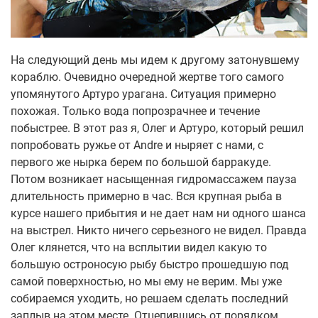
На следующий день мы идем к другому затонувшему
кораблю. Очевидно очередной жертве того самого
упомянутого Артуро урагана. Ситуация примерно
похожая. Только вода попрозрачнее и течение
побыстрее. В этот раз я, Олег и Артуро, который решил
попробовать ружье от Andre и ныряет с нами, с
первого же нырка берем по большой барракуде.
Потом возникает насыщенная гидромассажем пауза
длительность примерно в час. Вся крупная рыба в
курсе нашего прибытия и не дает нам ни одного шанса
на выстрел. Никто ничего серьезного не видел. Правда
Олег клянется, что на всплытии видел какую то
большую остроносую рыбу быстро прошедшую под
самой поверхностью, но мы ему не верим. Мы уже
собираемся уходить, но решаем сделать последний
заплыв на этом месте. Отцепившись от порядком