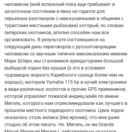
человеком (мой испанский пока еще пребывает в
зачаточном состоянии и явно не годится для
серьезных разговоров с неискушенными в общении с
туристами местными рыбаками) который, по словам
питерских охотников, вполне способен нам все
организовать. В результате состоявшихся на
следующий день переговоров с русскоговорящим
человеком со звучным типично мексиканским именем
Марк Штерн, мы становимся арендаторами большой
рыбацкой лодки без крыши (а это в условиях
чудовищно жаркого Карибского солнца более чем не
хорошо), мотором Yamaha 115 hp и кучей электроники
в виде различных эхолотов и прочих GPS приемников,
которой управляет пожилой индеец майя по имени
Мигель, которого нам отрекомендовали как лучшего в
прошлом местного подводного охотника. Цена лодки
оказалась столь велика (без иронии), что мне даже
стыдно об этом писать. Но. Мигель, он же Grande
Miguel (Великий Мигель), действительно оказался