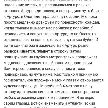
надоевших петель, мы расплываемся в разные
стороны. Артуро идет слева, я по середине чуть ближе
к Артуро, и Олег идет правее и чуть сзади. Мы пока
просто медленно дрейфуем по поверхности, ожидая,
когда течение вынесет нас поближе к кораблю. Я
периодически кошусь то на Артуро, то на Олега, то
оглядываюсь на наши готовые запутаться буйки. И
вот в один из раз я замечаю, как Артуро резко
разворачивается, плывет в сторону, затем
подныривает на глубину метров трех и продолжает
медленное движение в выбранном направлении.
Заинтересовавшись, я следую за ним и тоже
подныриваю, но чуть ниже. Как только я принимаю
горизонтальное положение, моим глазам открывается
чудесное зрелище. На глубине 3-4 метров в нашу
строну идет темно-синяя стремительная остроносая
рыба с огромным спинным плавником. Я не верю
своим глазам. Вот он, знаменитый Атлантический