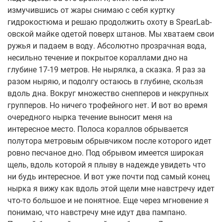
измучившись от жары снимаю с себя куртку
гидрокостюма и решаю продолжить охоту в SpearLab-
овской майке одетой поверх штанов. Мы хватаем свои
ружья и падаем в воду. Абсолютно прозрачная вода,
несильно течение и покрытое кораллами дно на
глубине 17-19 метров. Не нырялка, а сказка. Я раз за
разом ныряю, и подолгу остаюсь в глубине, скользя
вдоль дна. Вокруг множество снепперов и некрупных
групперов. Но ничего трофейного нет. И вот во время
очередного нырка течение выносит меня на
интересное место. Полоса кораллов обрывается
полутора метровым обрывчиком после которого идет
ровно песчаное дно. Под обрывом имеется широкая
щель, вдоль которой я плыву в надежде увидеть что
ни будь интересное. И вот уже почти под самый конец
нырка я вижу как вдоль этой щели мне навстречу идет
что-то большое и не понятное. Еще через мгновение я
понимаю, что навстречу мне идут два пампано.