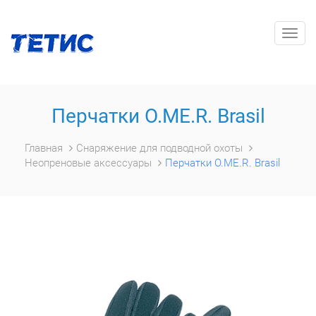
Togg
navig
Перчатки O.ME.R. Brasil
Главная
Снаряжение для подводной охоты
Неопреновые аксессуары
Перчатки O.ME.R. Brasil