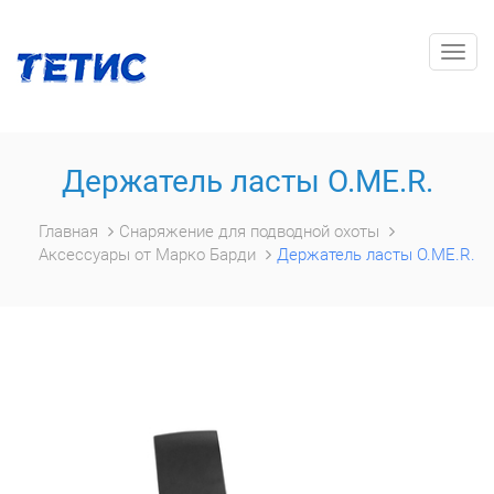
Togg
navig
Держатель ласты O.ME.R.
Главная
Снаряжение для подводной охоты
Аксессуары от Марко Барди
Держатель ласты O.ME.R.