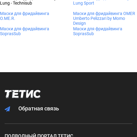
Lung - Technisub
Lung Sport
Маски для фридайвинга
Маски для фридайвинга OMER
O.ME.R.
Umberto Pelizzari by Momo
Design
Маски для фридайвинга
Маски для фридайвинга
SoprasSub
SoprasSub
Обратная связь
ПОДВОДНЫЙ ПОРТАЛ ТЕТИС