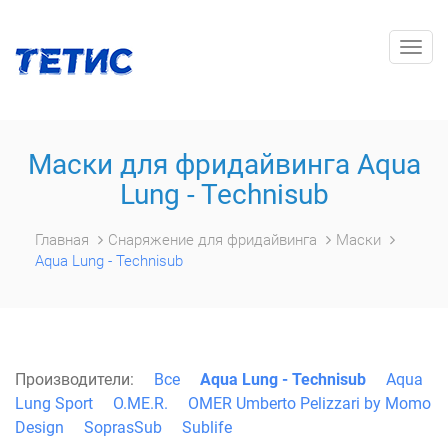
Togg
navig
Маски для фридайвинга Aqua
Lung - Technisub
Главная
Снаряжение для фридайвинга
Маски
Aqua Lung - Technisub
Производители:
Все
Aqua Lung - Technisub
Aqua
Lung Sport
O.ME.R.
OMER Umberto Pelizzari by Momo
Design
SoprasSub
Sublife