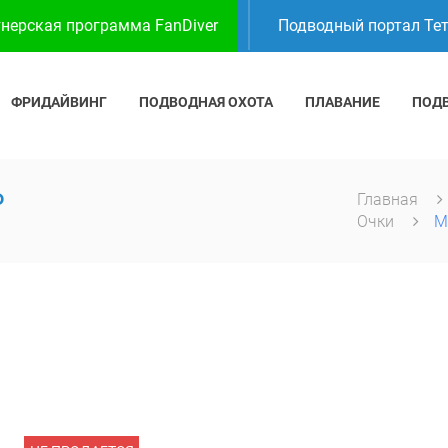
нерская программа FanDiver
Подводный портал Те
ФРИДАЙВИНГ
ПОДВОДНАЯ ОХОТА
ПЛАВАНИЕ
ПОД
P
Главная
Очки
M