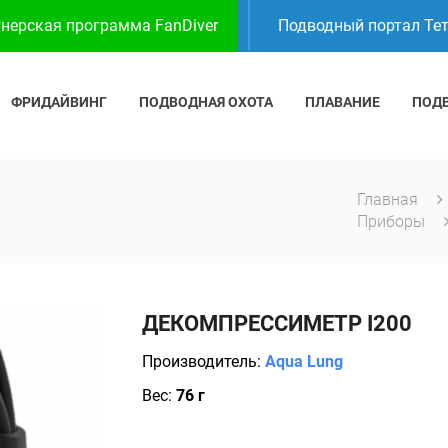
нерская программа FanDiver
Подводный портал Те
ФРИДАЙВИНГ
ПОДВОДНАЯ ОХОТА
ПЛАВАНИЕ
ПОД
Главная
Приборы
ДЕКОМПРЕССИМЕТР I200
Производитель:
Aqua Lung
Вес:
76 г