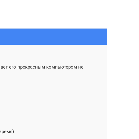
лает его прекрасным компьютером не
й
время)