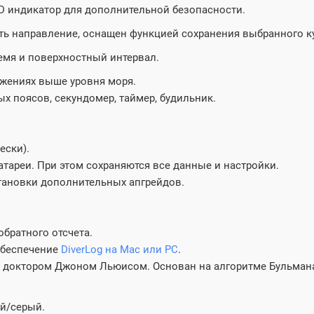
D индикатор для дополнительной безопасности.
направление, оснащен функцией сохранения выбранного кур
емя и поверхностный интервал.
ужениях выше уровня моря.
ых поясов, секундомер, таймер, будильник.
ески).
тареи. При этом сохраняются все данные и настройки.
тановки дополнительных апгрейдов.
обратного отсчета.
обеспечение
DiverLog на Mac или PC
.
ый доктором Джоном Льюисом. Основан на алгоритме Бульмана
ый/серый.