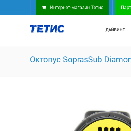
Интернет-магазин Тетис
Парт
ДАЙВИНГ
Октопус SoprasSub Diamo