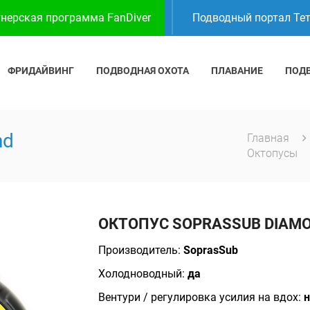
нерская программа FanDiver
Подводный портал Те
ФРИДАЙВИНГ
ПОДВОДНАЯ ОХОТА
ПЛАВАНИЕ
ПОД
nd
Главная
Октопусы
ОКТОПУС SOPRASSUB DIAM
Производитель:
SoprasSub
Холодноводный:
да
Вентури / регулировка усилия на вдох:
н