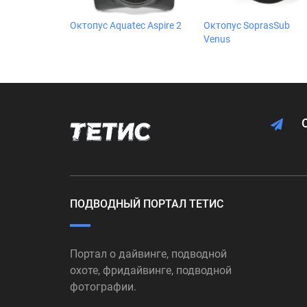
Октопус Aquatec Aspire 2
Октопус SoprasSub
Venus
ПОДВОДНЫЙ ПОРТАЛ ТЕТИС
Портал о дайвинге, подводной
охоте, фридайвинге, подводной
фотографии.